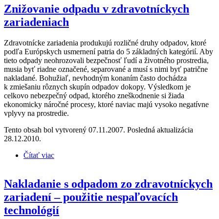
Znižovanie odpadu v zdravotníckych
zariadeniach
Zdravotnícke zariadenia produkujú rozličné druhy odpadov, ktoré
podľa Európskych usmernení patria do 5 základných kategórií. Aby
tieto odpady neohrozovali bezpečnosť ľudí a životného prostredia,
musia byť riadne označené, separované a musí s nimi byť patrične
nakladané. Bohužiaľ, nevhodným konaním často dochádza
k zmiešaniu rôznych skupín odpadov dokopy. Výsledkom je
celkovo nebezpečný odpad, ktorého zneškodnenie si žiada
ekonomicky náročné procesy, ktoré naviac majú vysoko negatívne
vplyvy na prostredie.
Tento obsah bol vytvorený 07.11.2007. Posledná aktualizácia
28.12.2010.
Čítať viac
o Znižovanie odpadu v zdravotníckych zariadeniach
Nakladanie s odpadom zo zdravotníckych
zariadení – použitie nespaľovacích
technológií