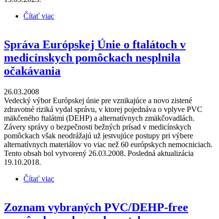
Čítať viac
o Pomoc občanom proti výstavbe zariadenia na
spracovanie infekčného zdravotníckeho odpadu v
Hliníku nad Hronom
Správa Európskej Únie o ftalátoch v
medicínskych pomôckach nesplnila
očakávania
26.03.2008
Vedecký výbor Európskej únie pre vznikajúce a novo zistené
zdravotné riziká vydal správu, v ktorej pojednáva o vplyve PVC
mäkčeného ftalátmi (DEHP) a alternatívnych zmäkčovadlách.
Závery správy o bezpečnosti bežných prísad v medicínskych
pomôckach však neodrážajú už jestvujúce postupy pri výbere
alternatívnych materiálov vo viac než 60 európskych nemocniciach.
Tento obsah bol vytvorený 26.03.2008. Posledná aktualizácia
19.10.2018.
Čítať viac
o Správa Európskej Únie o ftalátoch v medicínskych
pomôckach nesplnila očakávania
Zoznam vybraných PVC/DEHP-free