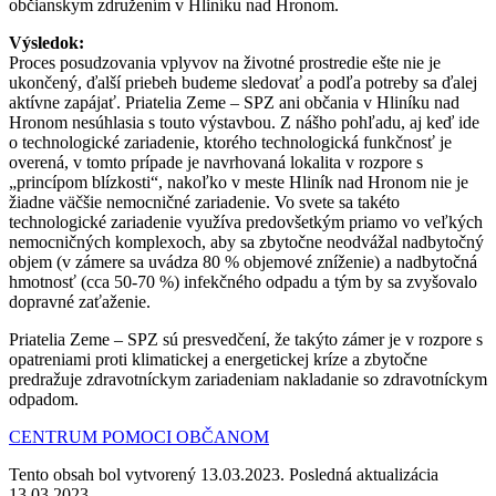
občianskym združením v Hliníku nad Hronom.
Výsledok:
Proces posudzovania vplyvov na životné prostredie ešte nie je
ukončený, ďalší priebeh budeme sledovať a podľa potreby sa ďalej
aktívne zapájať. Priatelia Zeme – SPZ ani občania v Hliníku nad
Hronom nesúhlasia s touto výstavbou. Z nášho pohľadu, aj keď ide
o technologické zariadenie, ktorého technologická funkčnosť je
overená, v tomto prípade je navrhovaná lokalita v rozpore s
„princípom blízkosti“, nakoľko v meste Hliník nad Hronom nie je
žiadne väčšie nemocničné zariadenie. Vo svete sa takéto
technologické zariadenie využíva predovšetkým priamo vo veľkých
nemocničných komplexoch, aby sa zbytočne neodvážal nadbytočný
objem (v zámere sa uvádza 80 % objemové zníženie) a nadbytočná
hmotnosť (cca 50-70 %) infekčného odpadu a tým by sa zvyšovalo
dopravné zaťaženie.
Priatelia Zeme – SPZ sú presvedčení, že takýto zámer je v rozpore s
opatreniami proti klimatickej a energetickej kríze a zbytočne
predražuje zdravotníckym zariadeniam nakladanie so zdravotníckym
odpadom.
CENTRUM POMOCI OBČANOM
Tento obsah bol vytvorený 13.03.2023. Posledná aktualizácia
13.03.2023.