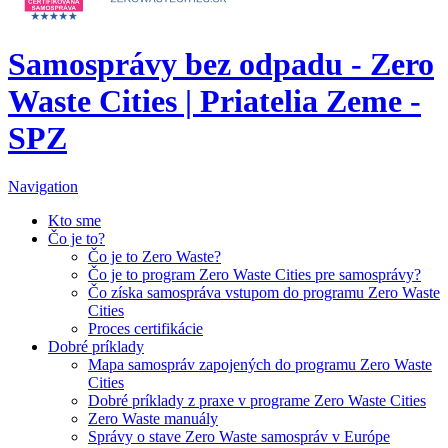
Samosprávy bez odpadu - Zero
Waste Cities | Priatelia Zeme -
SPZ
Navigation
Kto sme
Čo je to?
Čo je to Zero Waste?
Čo je to program Zero Waste Cities pre samosprávy?
Čo získa samospráva vstupom do programu Zero Waste
Cities
Proces certifikácie
Dobré príklady
Mapa samospráv zapojených do programu Zero Waste
Cities
Dobré príklady z praxe v programe Zero Waste Cities
Zero Waste manuály
Správy o stave Zero Waste samospráv v Európe