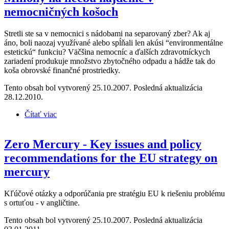
nemocničných košoch
Stretli ste sa v nemocnici s nádobami na separovaný zber? Ak aj
áno, boli naozaj využívané alebo spĺňali len akúsi “environmentálne
estetickú“ funkciu? Väčšina nemocníc a ďalších zdravotníckych
zariadení produkuje množstvo zbytočného odpadu a hádže tak do
koša obrovské finančné prostriedky.
Tento obsah bol vytvorený 25.10.2007. Posledná aktualizácia
28.12.2010.
Čítať viac
o Milióny na liečbu nájdeme v nemocničných košoch
Zero Mercury - Key issues and policy
recommendations for the EU strategy on
mercury
Kľúčové otázky a odporúčania pre stratégiu EU k riešeniu problému
s ortuťou - v angličtine.
Tento obsah bol vytvorený 25.10.2007. Posledná aktualizácia