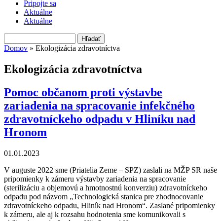
Pripojte sa
Aktuálne
Aktuálne
Hľadať
Vyhľadávanie
Domov
» Ekologizácia zdravotníctva
Nachádzate sa tu
Ekologizácia zdravotníctva
Pomoc občanom proti výstavbe
zariadenia na spracovanie infekčného
zdravotníckeho odpadu v Hliníku nad
Hronom
01.01.2023
V auguste 2022 sme (Priatelia Zeme – SPZ) zaslali na MŽP SR naše
pripomienky k zámeru výstavby zariadenia na spracovanie
(sterilizáciu a objemovú a hmotnostnú konverziu) zdravotníckeho
odpadu pod názvom „Technologická stanica pre zhodnocovanie
zdravotníckeho odpadu, Hliník nad Hronom“. Zaslané pripomienky
k zámeru, ale aj k rozsahu hodnotenia sme komunikovali s