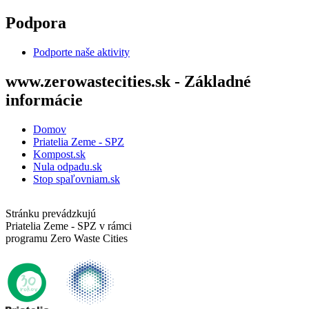
Skočiť na hlavný obsah
Podpora
Podporte naše aktivity
www.zerowastecities.sk - Základné
informácie
Domov
Priatelia Zeme - SPZ
Kompost.sk
Nula odpadu.sk
Stop spaľovniam.sk
Stránku prevádzkujú
Priatelia Zeme - SPZ v rámci
programu Zero Waste Cities