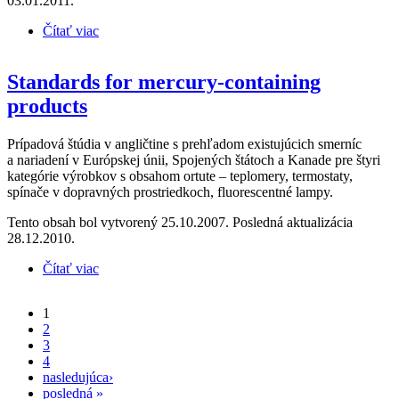
03.01.2011.
Čítať viac
o Zero Mercury - Key issues and policy
recommendations for the EU strategy on mercury
Standards for mercury-containing
products
Prípadová štúdia v angličtine s prehľadom existujúcich smerníc
a nariadení v Európskej únii, Spojených štátoch a Kanade pre štyri
kategórie výrobkov s obsahom ortute – teplomery, termostaty,
spínače v dopravných prostriedkoch, fluorescentné lampy.
Tento obsah bol vytvorený 25.10.2007. Posledná aktualizácia
28.12.2010.
Čítať viac
o Standards for mercury-containing products
1
Stránky
2
3
4
nasledujúca›
posledná »