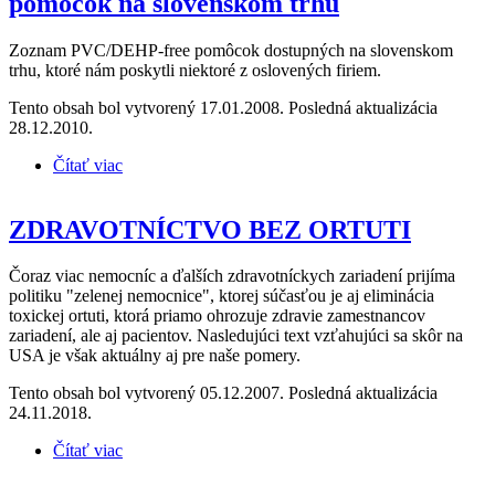
pomôcok na slovenskom trhu
Zoznam PVC/DEHP-free pomôcok dostupných na slovenskom
trhu, ktoré nám poskytli niektoré z oslovených firiem.
Tento obsah bol vytvorený 17.01.2008. Posledná aktualizácia
28.12.2010.
Čítať viac
o Zoznam vybraných PVC/DEHP-free pomôcok na
slovenskom trhu
ZDRAVOTNÍCTVO BEZ ORTUTI
Čoraz viac nemocníc a ďalších zdravotníckych zariadení prijíma
politiku "zelenej nemocnice", ktorej súčasťou je aj eliminácia
toxickej ortuti, ktorá priamo ohrozuje zdravie zamestnancov
zariadení, ale aj pacientov. Nasledujúci text vzťahujúci sa skôr na
USA je však aktuálny aj pre naše pomery.
Tento obsah bol vytvorený 05.12.2007. Posledná aktualizácia
24.11.2018.
Čítať viac
o ZDRAVOTNÍCTVO BEZ ORTUTI