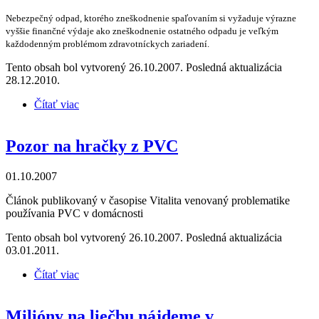
Nebezpečný odpad, ktorého zneškodnenie spaľovaním si vyžaduje výrazne
vyššie finančné výdaje ako zneškodnenie ostatného odpadu je veľkým
každodenným problémom zdravotníckych zariadení.
Tento obsah bol vytvorený 26.10.2007. Posledná aktualizácia
28.12.2010.
Čítať viac
o Nakladanie s odpadom zo zdravotníckych
zariadení – použitie nespaľovacích technológií
Pozor na hračky z PVC
01.10.2007
Článok publikovaný v časopise Vitalita venovaný problematike
používania PVC v domácnosti
Tento obsah bol vytvorený 26.10.2007. Posledná aktualizácia
03.01.2011.
Čítať viac
o Pozor na hračky z PVC
Milióny na liečbu nájdeme v