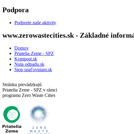
Skočiť na hlavný obsah
Podpora
Podporte naše aktivity
www.zerowastecities.sk - Základné inform
Domov
Priatelia Zeme - SPZ
Kompost.sk
Nula odpadu.sk
Stop spaľovniam.sk
Stránku prevádzkujú
Priatelia Zeme - SPZ v rámci
programu Zero Waste Cities