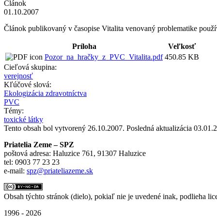
Článok
01.10.2007
Článok publikovaný v časopise Vitalita venovaný problematike pou
Príloha
Veľkosť
Pozor_na_hračky_z_PVC_Vitalita.pdf
450.85 KB
Cieľová skupina:
verejnosť
Kľúčové slová:
Ekologizácia zdravotníctva
PVC
Témy:
toxické látky
Tento obsah bol vytvorený 26.10.2007. Posledná aktualizácia 03.01.
Priatelia Zeme – SPZ
poštová adresa: Haluzice 761, 91307 Haluzice
tel: 0903 77 23 23
e-mail:
spz@priateliazeme.sk
Obsah týchto stránok (dielo), pokiaľ nie je uvedené inak, podlieha lic
1996 - 2026