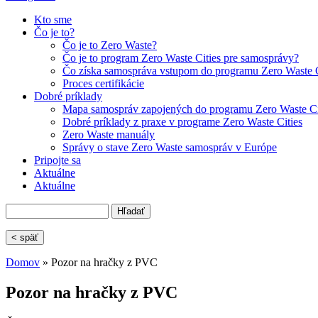
Kto sme
Čo je to?
Čo je to Zero Waste?
Čo je to program Zero Waste Cities pre samosprávy?
Čo získa samospráva vstupom do programu Zero Waste C
Proces certifikácie
Dobré príklady
Mapa samospráv zapojených do programu Zero Waste Ci
Dobré príklady z praxe v programe Zero Waste Cities
Zero Waste manuály
Správy o stave Zero Waste samospráv v Európe
Pripojte sa
Aktuálne
Aktuálne
Hľadať
Vyhľadávanie
< späť
Domov
» Pozor na hračky z PVC
Nachádzate sa tu
Pozor na hračky z PVC