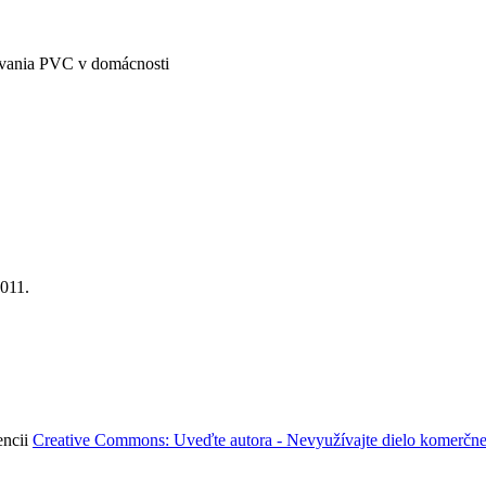
žívania PVC v domácnosti
2011.
encii
Creative Commons: Uveďte autora - Nevyužívajte dielo komerčne 