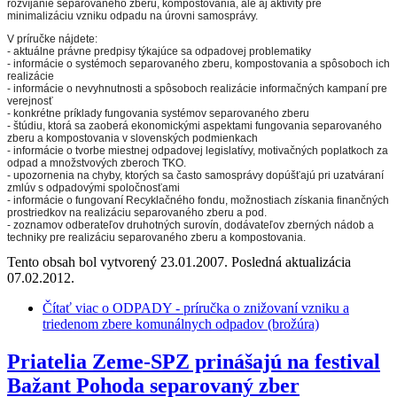
rozvíjanie separovaného zberu, kompostovania, ale aj aktivity pre
minimalizáciu vzniku odpadu na úrovni samosprávy.
V príručke nájdete:
- aktuálne právne predpisy týkajúce sa odpadovej problematiky
- informácie o systémoch separovaného zberu, kompostovania a spôsoboch ich
realizácie
- informácie o nevyhnutnosti a spôsoboch realizácie informačných kampaní pre
verejnosť
- konkrétne príklady fungovania systémov separovaného zberu
- štúdiu, ktorá sa zaoberá ekonomickými aspektami fungovania separovaného
zberu a kompostovania v slovenských podmienkach
- informácie o tvorbe miestnej odpadovej legislatívy, motivačných poplatkoch za
odpad a množstvových zberoch TKO.
- upozornenia na chyby, ktorých sa často samosprávy dopúšťajú pri uzatváraní
zmlúv s odpadovými spoločnosťami
- informácie o fungovaní Recyklačného fondu, možnostiach získania finančných
prostriedkov na realizáciu separovaného zberu a pod.
- zoznamov odberateľov druhotných surovín, dodávateľov zberných nádob a
techniky pre realizáciu separovaného zberu a kompostovania.
Tento obsah bol vytvorený 23.01.2007. Posledná aktualizácia
07.02.2012.
Čítať viac
o ODPADY - príručka o znižovaní vzniku a
triedenom zbere komunálnych odpadov (brožúra)
Priatelia Zeme-SPZ prinášajú na festival
Bažant Pohoda separovaný zber