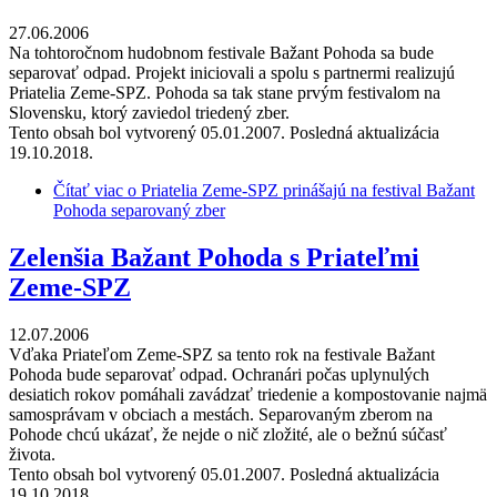
27.06.2006
Na tohtoročnom hudobnom festivale Bažant Pohoda sa bude
separovať odpad. Projekt iniciovali a spolu s partnermi realizujú
Priatelia Zeme-SPZ. Pohoda sa tak stane prvým festivalom na
Slovensku, ktorý zaviedol triedený zber.
Tento obsah bol vytvorený 05.01.2007. Posledná aktualizácia
19.10.2018.
Čítať viac
o Priatelia Zeme-SPZ prinášajú na festival Bažant
Pohoda separovaný zber
Zelenšia Bažant Pohoda s Priateľmi
Zeme-SPZ
12.07.2006
Vďaka Priateľom Zeme-SPZ sa tento rok na festivale Bažant
Pohoda bude separovať odpad. Ochranári počas uplynulých
desiatich rokov pomáhali zavádzať triedenie a kompostovanie najmä
samosprávam v obciach a mestách. Separovaným zberom na
Pohode chcú ukázať, že nejde o nič zložité, ale o bežnú súčasť
života.
Tento obsah bol vytvorený 05.01.2007. Posledná aktualizácia
19.10.2018.