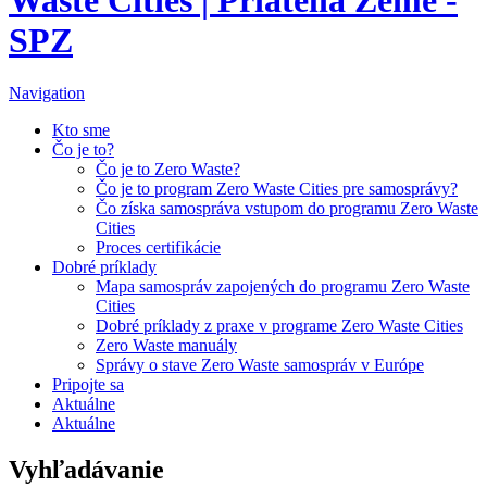
SPZ
Navigation
Kto sme
Čo je to?
Čo je to Zero Waste?
Čo je to program Zero Waste Cities pre samosprávy?
Čo získa samospráva vstupom do programu Zero Waste
Cities
Proces certifikácie
Dobré príklady
Mapa samospráv zapojených do programu Zero Waste
Cities
Dobré príklady z praxe v programe Zero Waste Cities
Zero Waste manuály
Správy o stave Zero Waste samospráv v Európe
Pripojte sa
Aktuálne
Aktuálne
Vyhľadávanie