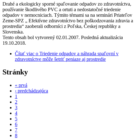
Drahé a ekologicky sporné spaľovanie odpadov zo zdravotníctva,
používanie škodlivého PVC a ortuti a nedostatočné triedenie
odpadov v nemocniciach. Týmito témami sa na seminári Priateľov
Zeme-SPZ „ Efektívne zdravotníctvo bez poškodzovania zdravia a
prostredia“ zaoberali odborníci z Poľska, Českej republiky a
Slovenska.
Tento obsah bol vytvorený 02.01.2007. Posledná aktualizácia
19.10.2018.
Čítať viac
o Triedenie odpadov a náhrada spaľovní v
zdravotníctve môže šetriť peniaze aj prostredie
Stránky
« prvá
‹ predchádzajúca
1
2
3
4
5
6
7
8