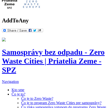
AddToAny
Samosprávy bez odpadu - Zero
Waste Cities | Priatelia Zeme -
SPZ
Navigation
Kto sme
Čo je to?
Čo je to Zero Waste?
Čo je to program Zero Waste Cities pre samosprávy?
Čo získa samospráva vstupom do programu Zero Waste