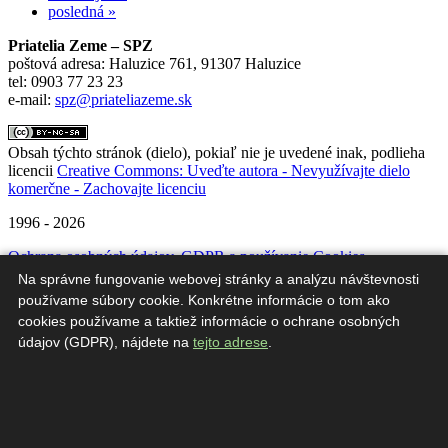
posledná »
Priatelia Zeme – SPZ
poštová adresa: Haluzice 761, 91307 Haluzice
tel: 0903 77 23 23
e-mail:
spz@priateliazeme.sk
Obsah týchto stránok (dielo), pokiaľ nie je uvedené inak, podlieha
licencii
Creative Commons: Uveďte autora - Nevyužívajte dielo
komerčne - Zachovajte licenciu
1996 - 2026
Ochrana osobných údajov, GDPR a používanie Cookies
Na správne fungovanie webovej stránky a analýzu návštevnosti
#
používame súbory cookie. Konkrétne informácie o tom ako
cookies používame a taktiež informácie o ochrane osobných
Táto webová stránka vznikla s finančnou podporou Zero Waste
údajov (GDPR), nájdete na
tejto adrese
.
Europe a Environmentálnym fondom v rámci Zeleného
vzdelávacieho fondu projektu „Zero Waste program samosprávy“.