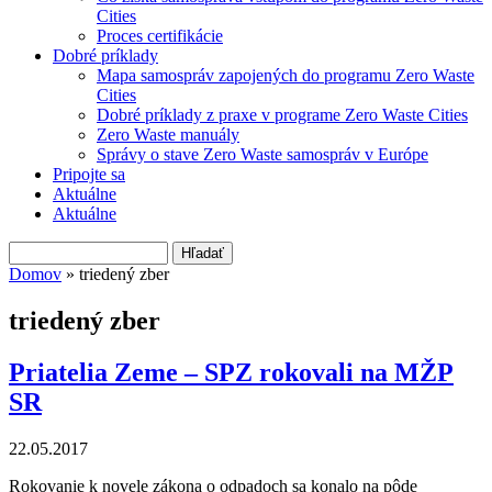
Cities
Proces certifikácie
Dobré príklady
Mapa samospráv zapojených do programu Zero Waste
Cities
Dobré príklady z praxe v programe Zero Waste Cities
Zero Waste manuály
Správy o stave Zero Waste samospráv v Európe
Pripojte sa
Aktuálne
Aktuálne
Hľadať
Vyhľadávanie
Domov
» triedený zber
Nachádzate sa tu
triedený zber
Priatelia Zeme – SPZ rokovali na MŽP
SR
22.05.2017
Rokovanie k novele zákona o odpadoch sa konalo na pôde