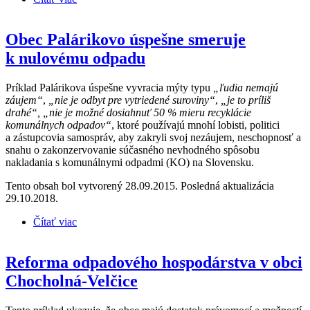
countries
Obec Palárikovo úspešne smeruje
k nulovému odpadu
Príklad Palárikova úspešne vyvracia mýty typu
„ľudia nemajú
záujem“
,
„nie je odbyt pre vytriedené suroviny“
,
„je to príliš
drahé“,
„nie je možné dosiahnuť 50 % mieru recyklácie
komunálnych odpadov“
, ktoré používajú mnohí lobisti, politici
a zástupcovia samospráv, aby zakryli svoj nezáujem, neschopnosť a
snahu o zakonzervovanie súčasného nevhodného spôsobu
nakladania s komunálnymi odpadmi (KO) na Slovensku.
Tento obsah bol vytvorený 28.09.2015. Posledná aktualizácia
29.10.2018.
Čítať viac
o Obec Palárikovo úspešne smeruje k nulovému
odpadu
Reforma odpadového hospodárstva v obci
Chocholná-Velčice