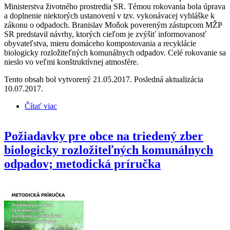
Ministerstva životného prostredia SR. Témou rokovania bola úprava
a doplnenie niektorých ustanovení v tzv. vykonávacej vyhláške k
zákonu o odpadoch. Branislav Moňok povereným zástupcom MŽP
SR predstavil návrhy, ktorých cieľom je zvýšiť informovanosť
obyvateľstva, mieru domáceho kompostovania a recyklácie
biologicky rozložiteľných komunálnych odpadov. Celé rokovanie sa
nieslo vo veľmi konštruktívnej atmosfére.
Tento obsah bol vytvorený 21.05.2017. Posledná aktualizácia
10.07.2017.
Čítať viac
o Priatelia Zeme – SPZ rokovali na MŽP SR
Požiadavky pre obce na triedený zber
biologicky rozložiteľných komunálnych
odpadov; metodická príručka