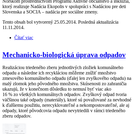
Nórskom prostredníctvom Programu Aktívne občianstvo a inklúzia,
ktorý realizuje Nadácia Ekopolis v spolupráci s Nadáciou pre deti
Slovenska a SOCIA – nadácia pre sociálne zmeny.
Tento obsah bol vytvorený 25.05.2014. Posledná aktualizácia
11.11.2014.
Čítať viac
o Priatelia Zeme – SPZ zahájili v Chocholnej-
Velčiciach informačnú kampaň „od domu k domu“
Mechanicko-biologická úprava odpadov
Realizáciou triedeného zberu jednotlivých zložiek komunálneho
odpadu a následne ich recykláciou môžeme znížiť množstvo
zmesového komunálneho odpadu (ďalej len zvyškového odpadu) na
malý zlomok jeho pôvodného množstva. Skúsenosti zo zahraničia
ukazujú, že v konečnom dôsledku to nemusí byť viac ako
16 % zo všetkých komunálnych odpadov. Zvyškový odpad tvoria
väčšinou také odpady (materiály), ktoré sú považované za nevhodné
k ďalšiemu použitiu, nerecyklovateľné a nekompostovateľné, ale aj
odpady, ktoré pôvodcovia odpadu nevytriedili v rámci triedeného
zberu odpadov.