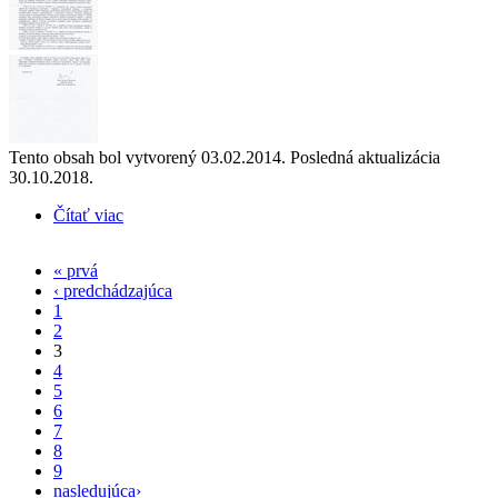
Tento obsah bol vytvorený 03.02.2014. Posledná aktualizácia
30.10.2018.
Čítať viac
o Mechanicko-biologická úprava odpadov
« prvá
Stránky
‹ predchádzajúca
1
2
3
4
5
6
7
8
9
nasledujúca›