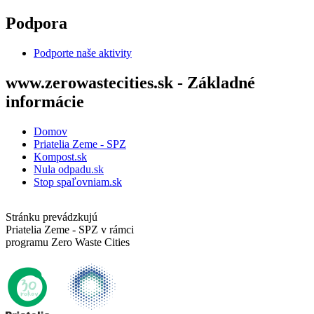
Skočiť na hlavný obsah
Podpora
Podporte naše aktivity
www.zerowastecities.sk - Základné
informácie
Domov
Priatelia Zeme - SPZ
Kompost.sk
Nula odpadu.sk
Stop spaľovniam.sk
Stránku prevádzkujú
Priatelia Zeme - SPZ v rámci
programu Zero Waste Cities