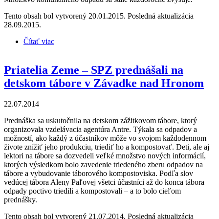
Tento obsah bol vytvorený 20.01.2015. Posledná aktualizácia
28.09.2015.
Čítať viac
o Neskládkuj a nespaľuj, odpad trieď a kompostuj
(brožúra)
Priatelia Zeme – SPZ prednášali na
detskom tábore v Závadke nad Hronom
22.07.2014
Prednáška sa uskutočnila na detskom zážitkovom tábore, ktorý
organizovala vzdelávacia agentúra Antre. Týkala sa odpadov a
možností, ako každý z účastníkov môže vo svojom každodennom
živote znížiť jeho produkciu, triediť ho a kompostovať. Deti, ale aj
lektori na tábore sa dozvedeli veľké množstvo nových informácií,
ktorých výsledkom bolo zavedenie triedeného zberu odpadov na
tábore a vybudovanie táborového kompostoviska. Podľa slov
vedúcej tábora Aleny Paľovej všetci účastníci až do konca tábora
odpady poctivo triedili a kompostovali – a to bolo cieľom
prednášky.
Tento obsah bol vytvorený 21.07.2014. Posledná aktualizácia