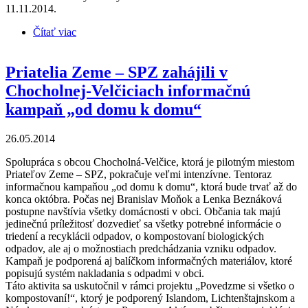
11.11.2014.
Čítať viac
o Priatelia Zeme – SPZ prednášali na detskom tábore
v Závadke nad Hronom
Priatelia Zeme – SPZ zahájili v
Chocholnej-Velčiciach informačnú
kampaň „od domu k domu“
26.05.2014
Spolupráca s obcou Chocholná-Velčice, ktorá je pilotným miestom
Priateľov Zeme – SPZ, pokračuje veľmi intenzívne. Tentoraz
informačnou kampaňou „od domu k domu“, ktorá bude trvať až do
konca októbra. Počas nej Branislav Moňok a Lenka Beznáková
postupne navštívia všetky domácnosti v obci. Občania tak majú
jedinečnú príležitosť dozvedieť sa všetky potrebné informácie o
triedení a recyklácii odpadov, o kompostovaní biologických
odpadov, ale aj o možnostiach predchádzania vzniku odpadov.
Kampaň je podporená aj balíčkom informačných materiálov, ktoré
popisujú systém nakladania s odpadmi v obci.
Táto aktivita sa uskutočnil v rámci projektu „Povedzme si všetko o
kompostovaní!“, ktorý je podporený Islandom, Lichtenštajnskom a