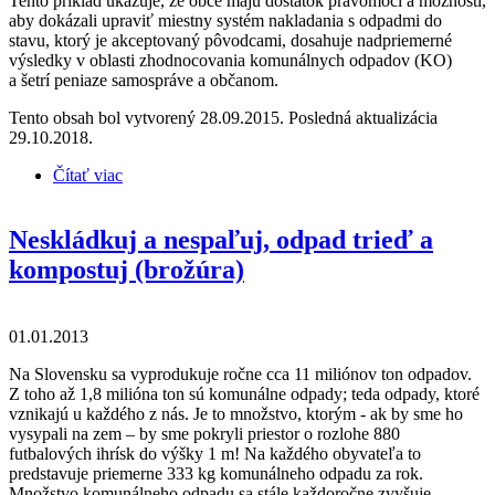
Tento príklad ukazuje, že obce majú dostatok právomocí a možností,
aby dokázali upraviť miestny systém nakladania s odpadmi do
stavu, ktorý je akceptovaný pôvodcami, dosahuje nadpriemerné
výsledky v oblasti zhodnocovania komunálnych odpadov (KO)
a šetrí peniaze samospráve a občanom.
Tento obsah bol vytvorený 28.09.2015. Posledná aktualizácia
29.10.2018.
Čítať viac
o Reforma odpadového hospodárstva v obci
Chocholná-Velčice
Neskládkuj a nespaľuj, odpad trieď a
kompostuj (brožúra)
01.01.2013
Na Slovensku sa vyprodukuje ročne cca 11 miliónov ton odpadov.
Z toho až 1,8 milióna ton sú komunálne odpady; teda odpady, ktoré
vznikajú u každého z nás. Je to množstvo, ktorým - ak by sme ho
vysypali na zem – by sme pokryli priestor o rozlohe 880
futbalových ihrísk do výšky 1 m! Na každého obyvateľa to
predstavuje priemerne 333 kg komunálneho odpadu za rok.
Množstvo komunálneho odpadu sa stále každoročne zvyšuje.