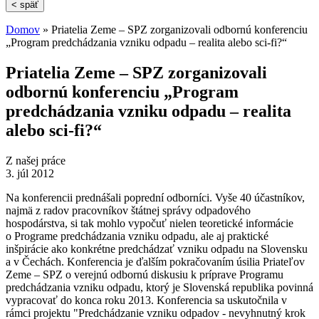
< späť
Domov
» Priatelia Zeme – SPZ zorganizovali odbornú konferenciu
„Program predchádzania vzniku odpadu – realita alebo sci-fi?“
Nachádzate sa tu
Priatelia Zeme – SPZ zorganizovali
odbornú konferenciu „Program
predchádzania vzniku odpadu – realita
alebo sci-fi?“
Z našej práce
3. júl 2012
Na konferencii prednášali poprední odborníci. Vyše 40 účastníkov,
najmä z radov pracovníkov štátnej správy odpadového
hospodárstva, si tak mohlo vypočuť nielen teoretické informácie
o Programe predchádzania vzniku odpadu, ale aj praktické
inšpirácie ako konkrétne predchádzať vzniku odpadu na Slovensku
a v Čechách. Konferencia je ďalším pokračovaním úsilia Priateľov
Zeme – SPZ o verejnú odbornú diskusiu k príprave Programu
predchádzania vzniku odpadu, ktorý je Slovenská republika povinná
vypracovať do konca roku 2013. Konferencia sa uskutočnila v
rámci projektu "Predchádzanie vzniku odpadov - nevyhnutný krok