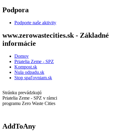
Skočiť na hlavný obsah
Podpora
Podporte naše aktivity
www.zerowastecities.sk - Základné
informácie
Domov
Priatelia Zeme - SPZ
Kompost.sk
Nula odpadu.sk
Stop spaľovniam.sk
Stránku prevádzkujú
Priatelia Zeme - SPZ v rámci
programu Zero Waste Cities
AddToAny