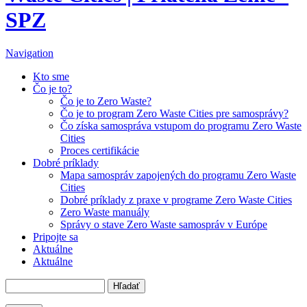
SPZ
Navigation
Kto sme
Čo je to?
Čo je to Zero Waste?
Čo je to program Zero Waste Cities pre samosprávy?
Čo získa samospráva vstupom do programu Zero Waste
Cities
Proces certifikácie
Dobré príklady
Mapa samospráv zapojených do programu Zero Waste
Cities
Dobré príklady z praxe v programe Zero Waste Cities
Zero Waste manuály
Správy o stave Zero Waste samospráv v Európe
Pripojte sa
Aktuálne
Aktuálne
Hľadať
Vyhľadávanie