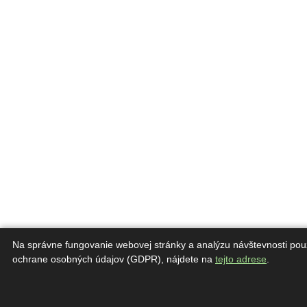
Na správne fungovanie webovej stránky a analýzu návštevnosti pou
ochrane osobných údajov (GDPR), nájdete na
tejto adrese
.