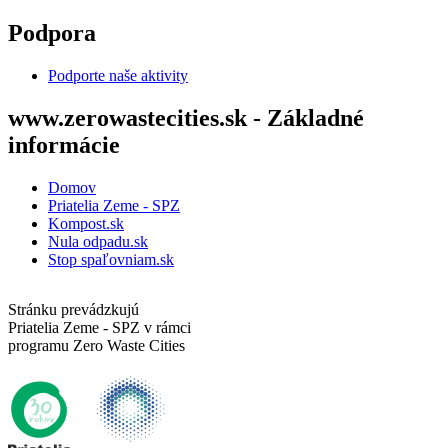
Skočiť na hlavný obsah
Podpora
Podporte naše aktivity
www.zerowastecities.sk - Základné
informácie
Domov
Priatelia Zeme - SPZ
Kompost.sk
Nula odpadu.sk
Stop spaľovniam.sk
Stránku prevádzkujú
Priatelia Zeme - SPZ v rámci
programu Zero Waste Cities