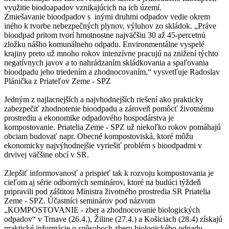
využitie biodoapadov vznikajúcich na ich území.
Zmiešavanie bioodpadov s inými druhmi odpadov vedie okrem
iného k tvorbe nebezpečných plynov, výluhov zo skládok. „Práve
bioodpad pritom tvorí hmotnostne najväčšiu 30 až 45-percetnú
zložku nášho komunálneho odpadu. Environmentálne vyspelé
krajiny preto už mnoho rokov intenzívne pracujú na znižení týchto
negatívnych javov a to nahrádzaním skládkovania a spaľovania
bioodpadu jeho triedením a zhodnocovaním,“ vysvetľuje Radoslav
Plánička z Priateľov Zeme - SPZ
Jedným z najlacnejších a najvhodnejších riešení ako prakticky
zabezpečiť zhodnotenie bioodpadu a zároveň pomôcť životnému
prostrediu a ekonomike odpadového hospodárstva je
kompostovanie. Priatelia Zeme - SPZ už niekoľko rokov pomáhajú
obciam budovať napr. Obecné kompostoviská, ktoré môžu
ekonomicky najvýhodnejšie vyriešiť problém s bioodpadmi v
drvivej väčšine obcí v SR.
Zlepšiť informovanosť a prispieť tak k rozvoju kompostovania je
cieľom aj série odborných seminárov, ktoré na budúci týždeň
pripravili pod záštitou Ministra životného prostredia SR Priatelia
Zeme - SPZ. Účastníci seminárov pod názvom
„KOMPOSTOVANIE - zber a zhodnocovanie biologických
odpadov“ v Trnave (26.4.), Žiline (27.4.) a Košiciach (28.4) získajú
praktické informácie o spôsoboch zberu biologického odpadu,