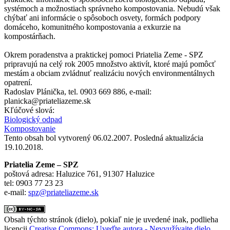
systémoch a možnostiach správneho kompostovania. Nebudú však
chýbať ani informácie o spôsoboch osvety, formách podpory
domáceho, komunitného kompostovania a exkurzie na
kompostárňach.
Okrem poradenstva a praktickej pomoci Priatelia Zeme - SPZ
pripravujú na celý rok 2005 množstvo aktivít, ktoré majú pomôcť
mestám a obciam zvládnuť realizáciu nových environmentálnych
opatrení.
Radoslav Plánička, tel. 0903 669 886, e-mail:
planicka@priateliazeme.sk
Kľúčové slová:
Biologický odpad
Kompostovanie
Tento obsah bol vytvorený 06.02.2007. Posledná aktualizácia
19.10.2018.
Priatelia Zeme – SPZ
poštová adresa: Haluzice 761, 91307 Haluzice
tel: 0903 77 23 23
e-mail:
spz@priateliazeme.sk
Obsah týchto stránok (dielo), pokiaľ nie je uvedené inak, podlieha
licencii
Creative Commons: Uveďte autora - Nevyužívajte dielo