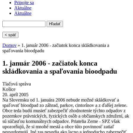
Pripojte sa
Aktuálne
Aktuálne
Hľadať
Vyhľadávanie
< späť
Domov
» 1. január 2006 - začiatok konca skládkovania a
spaľovania bioodpadu
Nachádzate sa tu
1. január 2006 - začiatok konca
skládkovania a spaľovania bioodpadu
Tlačová správa
Košice
20. apríl 2005
Na Slovensku od 1. januára 2006 nebude možné skládkovať a
spaľovať bioodpad zo záhrad, parkov, cintorínov a z ďalšej zelene.
Obce teda budú musieť zabezpečiť zhodnotenie týchto odpadov z
pozemkov právnických, fyzických osôb a občianskych združení, ak
sú súčasťou komunálnych odpadov. Priatelia Zeme - SPZ však
upozorňujú, že si mnohé mestá a obce túto povinnosť zatiaľ
neuvedomujú. Iné zas nevedia ako lacno a jednoducho zabezpečiť