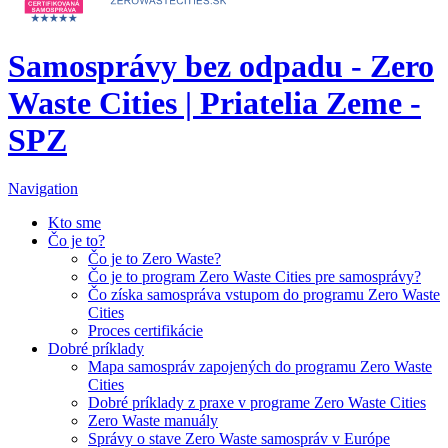
Samosprávy bez odpadu - Zero
Waste Cities | Priatelia Zeme -
SPZ
Navigation
Kto sme
Čo je to?
Čo je to Zero Waste?
Čo je to program Zero Waste Cities pre samosprávy?
Čo získa samospráva vstupom do programu Zero Waste
Cities
Proces certifikácie
Dobré príklady
Mapa samospráv zapojených do programu Zero Waste
Cities
Dobré príklady z praxe v programe Zero Waste Cities
Zero Waste manuály
Správy o stave Zero Waste samospráv v Európe