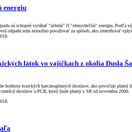
 energiu
padu sú schopné vyrábať "zelenú" či "obnoviteľnú" energiu. Podľa výs
ľovní odpadu teda nemožno považovať za spôsob, ako zmierňovať vplyv 
2018.
u
xických látok vo vajíčkach z okolia Dusla Š
šie hodnoty toxických karcinogénnych dioxínov, ako povoľuje platný l
ncentrácií dioxínov a PCB, ktorý bude platný v SR od novembra 2006.
2018.
látok vo vajíčkach z okolia Dusla Šaľa
Šaľa