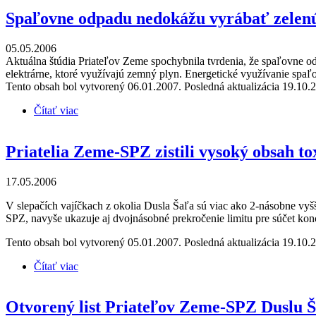
Spaľovne odpadu nedokážu vyrábať zelenú
05.05.2006
Aktuálna štúdia Priateľov Zeme spochybnila tvrdenia, že spaľovne od
elektrárne, ktoré využívajú zemný plyn. Energetické využívanie spa
Tento obsah bol vytvorený 06.01.2007. Posledná aktualizácia 19.10.
Čítať viac
o Spaľovne odpadu nedokážu vyrábať zelenú energi
Priatelia Zeme-SPZ zistili vysoký obsah to
17.05.2006
V slepačích vajíčkach z okolia Dusla Šaľa sú viac ako 2-násobne vyš
SPZ, navyše ukazuje aj dvojnásobné prekročenie limitu pre súčet ko
Tento obsah bol vytvorený 05.01.2007. Posledná aktualizácia 19.10.
Čítať viac
o Priatelia Zeme-SPZ zistili vysoký obsah toxických 
Otvorený list Priateľov Zeme-SPZ Duslu 