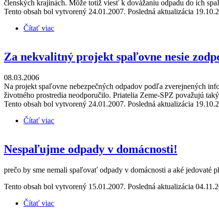
členských krajinách. Môže totiž viesť k dovážaniu odpadu do ich spa
Tento obsah bol vytvorený 24.01.2007. Posledná aktualizácia 19.10.
Čítať viac
o Návrh EK znamená riziko dovozu odpadov na Slove
Za nekvalitný projekt spaľovne nesie zod
08.03.2006
Na projekt spaľovne nebezpečných odpadov podľa zverejnených inform
životného prostredia neodporučilo. Priatelia Zeme-SPZ považujú taký
Tento obsah bol vytvorený 24.01.2007. Posledná aktualizácia 19.10.
Čítať viac
o Za nekvalitný projekt spaľovne nesie zodpovedno
Nespaľujme odpady v domácnosti!
prečo by sme nemali spaľovať odpady v domácnosti a aké jedovaté pl
Tento obsah bol vytvorený 15.01.2007. Posledná aktualizácia 04.11.
Čítať viac
o Nespaľujme odpady v domácnosti!