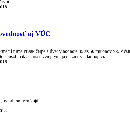
ľovní.
2018.
nsko z bohatších krajín
povednosť aj VÚC
ácií firma Nisak čerpala úver v hodnote 35 až 50 miliónov Sk. Výsled
to spôsob nakladania s verejnými peniazmi za alarmujúci.
2018.
sť aj VÚC
yny pri tom vznikajú
2018.