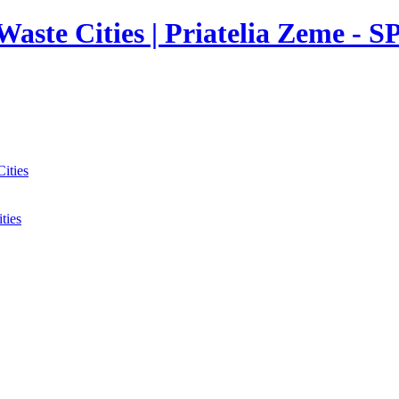
aste Cities | Priatelia Zeme - S
ities
ties