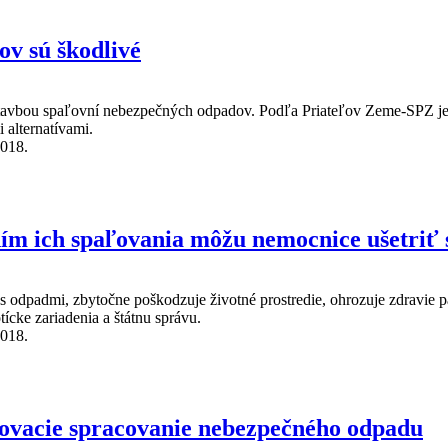
v sú škodlivé
stavbou spaľovní nebezpečných odpadov. Podľa Priateľov Zeme-SPZ je
 alternatívami.
2018.
odlivé
 ich spaľovania môžu nemocnice ušetriť s
s odpadmi, zbytočne poškodzuje životné prostredie, ohrozuje zdravie p
ícke zariadenia a štátnu správu.
2018.
ľovania môžu nemocnice ušetriť státisíce korún ročne
ľovacie spracovanie nebezpečného odpadu