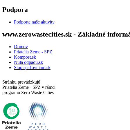
Skočiť na hlavný obsah
Podpora
Podporte naše aktivity
www.zerowastecities.sk - Základné inform
Domov
Priatelia Zeme - SPZ
Kompost.sk
Nula odpadu.sk
Stop spaľovniam.sk
Stránku prevádzkujú
Priatelia Zeme - SPZ v rámci
programu Zero Waste Cities