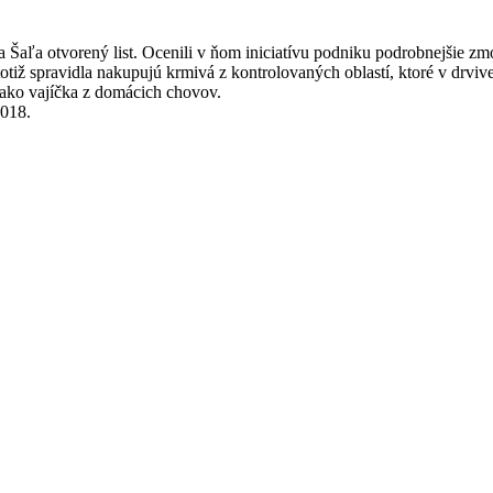
Šaľa otvorený list. Ocenili v ňom iniciatívu podniku podrobnejšie zmo
otiž spravidla nakupujú krmivá z kontrolovaných oblastí, ktoré v drviv
ako vajíčka z domácich chovov.
2018.