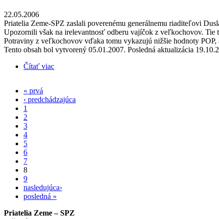
22.05.2006
Priatelia Zeme-SPZ zaslali poverenému generálnemu riaditeľovi Dusla 
Upozornili však na irelevantnosť odberu vajíčok z veľkochovov. Tie t
Potraviny z veľkochovov vďaka tomu vykazujú nižšie hodnoty POP, 
Tento obsah bol vytvorený 05.01.2007. Posledná aktualizácia 19.10.
Čítať viac
o Otvorený list Priateľov Zeme-SPZ Duslu Šaľa
« prvá
Stránky
‹ predchádzajúca
1
2
3
4
5
6
7
8
9
nasledujúca›
posledná »
Priatelia Zeme – SPZ