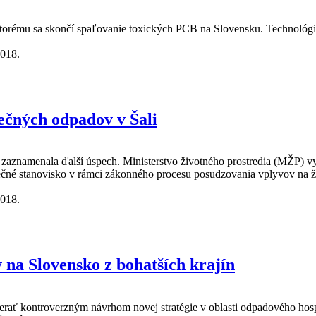
ktorému sa skončí spaľovanie toxických PCB na Slovensku. Technológi
2018.
spracovanie nebezpečného odpadu
ečných odpadov v Šali
namenala ďalší úspech. Ministerstvo životného prostredia (MŽP) vy
ečné stanovisko v rámci zákonného procesu posudzovania vplyvov na ži
2018.
dpadov v Šali
na Slovensko z bohatších krajín
aoberať kontroverzným návrhom novej stratégie v oblasti odpadového h