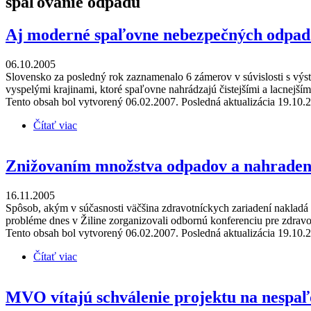
spaľovanie odpadu
Aj moderné spaľovne nebezpečných odpado
06.10.2005
Slovensko za posledný rok zaznamenalo 6 zámerov v súvislosti s vý
vyspelými krajinami, ktoré spaľovne nahrádzajú čistejšími a lacnejšími
Tento obsah bol vytvorený 06.02.2007. Posledná aktualizácia 19.10.
Čítať viac
o Aj moderné spaľovne nebezpečných odpadov sú šk
Znižovaním množstva odpadov a nahradením
16.11.2005
Spôsob, akým v súčasnosti väčšina zdravotníckych zariadení nakladá 
probléme dnes v Žiline zorganizovali odbornú konferenciu pre zdravot
Tento obsah bol vytvorený 06.02.2007. Posledná aktualizácia 19.10.
Čítať viac
o Znižovaním množstva odpadov a nahradením ich spa
MVO vítajú schválenie projektu na nespa