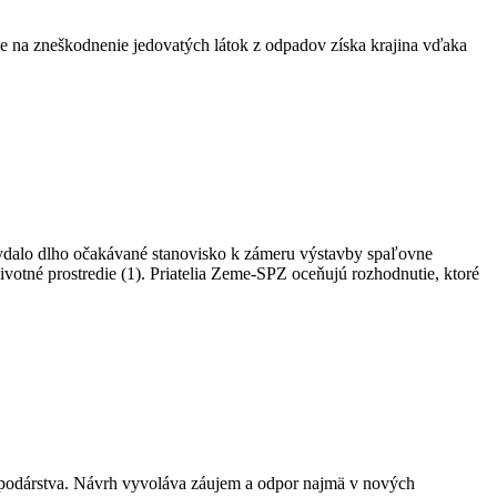
e na zneškodnenie jedovatých látok z odpadov získa krajina vďaka
dalo dlho očakávané stanovisko k zámeru výstavby spaľovne
votné prostredie (1). Priatelia Zeme-SPZ oceňujú rozhodnutie, ktoré
ospodárstva. Návrh vyvoláva záujem a odpor najmä v nových