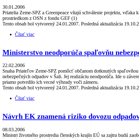
30.01.2006
Priatelia Zeme-SPZ a Greenpeace vítajú schválenie projektu, vďaka 
prostriedkom z OSN z fondu GEF (1)
Tento obsah bol vytvorený 24.01.2007. Posledná aktualizácia 19.10.
Čítať viac
o MVO vítajú schválenie projektu na nespaľovacie 
Ministerstvo neodporúča spaľovňu nebezp
22.02.2006
Snaha Priateľov Zeme-SPZ pomôcť občanom dotknutých spaľovňou zaz
nebezpečných odpadov v Šali. Jej realizáciu neodporúča. Ide o záver
priamo potvrdilo ich vecné výhrady voči zámeru.
Tento obsah bol vytvorený 24.01.2007. Posledná aktualizácia 19.10.
Čítať viac
o Ministerstvo neodporúča spaľovňu nebezpečných o
Návrh EK znamená riziko dovozu odpadov 
08.03.2006
Ministri životného prostredia členských krajín EÚ sa zajtra budú z