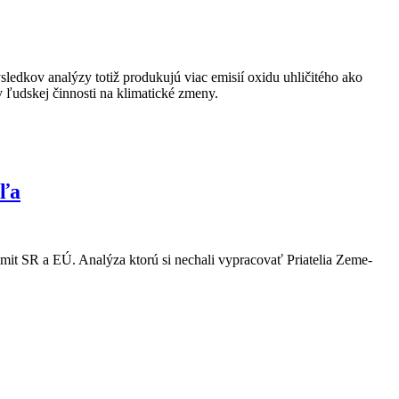
ledkov analýzy totiž produkujú viac emisií oxidu uhličitého ako
ľudskej činnosti na klimatické zmeny.
aľa
imit SR a EÚ. Analýza ktorú si nechali vypracovať Priatelia Zeme-