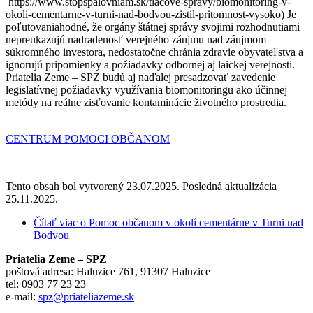
https://www.stopspalovniam.sk/tlacove-spravy/biomonitoring-v-
okoli-cementarne-v-turni-nad-bodvou-zistil-pritomnost-vysoko) Je
poľutovaniahodné, že orgány štátnej správy svojimi rozhodnutiami
nepreukazujú nadradenosť verejného záujmu nad záujmom
súkromného investora, nedostatočne chránia zdravie obyvateľstva a
ignorujú pripomienky a požiadavky odbornej aj laickej verejnosti.
Priatelia Zeme – SPZ budú aj naďalej presadzovať zavedenie
legislatívnej požiadavky využívania biomonitoringu ako účinnej
metódy na reálne zisťovanie kontaminácie životného prostredia.
CENTRUM POMOCI OBČANOM
Tento obsah bol vytvorený 23.07.2025. Posledná aktualizácia
25.11.2025.
Čítať viac
o Pomoc občanom v okolí cementárne v Turni nad
Bodvou
Priatelia Zeme – SPZ
poštová adresa: Haluzice 761, 91307 Haluzice
tel: 0903 77 23 23
e-mail:
spz@priateliazeme.sk