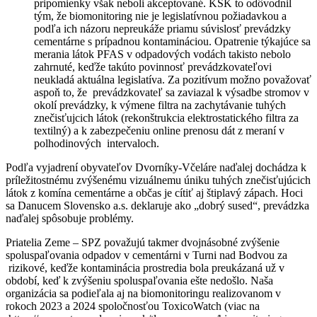
pripomienky však neboli akceptované. KSK to odôvodnil
tým, že biomonitoring nie je legislatívnou požiadavkou a
podľa ich názoru nepreukáže priamu súvislosť prevádzky
cementárne s prípadnou kontamináciou. Opatrenie týkajúce sa
merania látok PFAS v odpadových vodách takisto nebolo
zahrnuté, keďže takúto povinnosť prevádzkovateľovi
neukladá aktuálna legislatíva. Za pozitívum možno považovať
aspoň to, že prevádzkovateľ sa zaviazal k výsadbe stromov v
okolí prevádzky, k výmene filtra na zachytávanie tuhých
znečisťujcich látok (rekonštrukcia elektrostatického filtra za
textilný) a k zabezpečeniu online prenosu dát z meraní v
polhodinových intervaloch.
Podľa vyjadrení obyvateľov Dvorníky-Včeláre naďalej dochádza k
príležitostnému zvýšenému vizuálnemu úniku tuhých znečisťujúcich
látok z komína cementárne a občas je cítiť aj štiplavý zápach. Hoci
sa Danucem Slovensko a.s. deklaruje ako „dobrý sused“, prevádzka
naďalej spôsobuje problémy.
Priatelia Zeme – SPZ považujú takmer dvojnásobné zvýšenie
spoluspaľovania odpadov v cementárni v Turni nad Bodvou za
rizikové, keďže kontaminácia prostredia bola preukázaná už v
období, keď k zvýšeniu spoluspaľovania ešte nedošlo. Naša
organizácia sa podieľala aj na biomonitoringu realizovanom v
rokoch 2023 a 2024 spoločnosťou ToxicoWatch (viac na