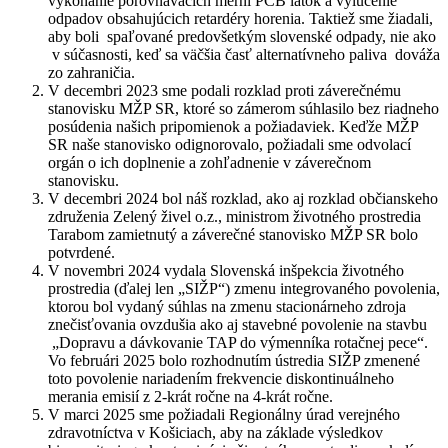
vykonanie porovnávacích merní PCB látok a vylúčenie
odpadov obsahujúcich retardéry horenia. Taktiež sme žiadali,
aby boli spaľované predovšetkým slovenské odpady, nie ako
v súčasnosti, keď sa väčšia časť alternatívneho paliva dováža
zo zahraničia.
V decembri 2023 sme podali rozklad proti záverečnému
stanovisku MŽP SR, ktoré so zámerom súhlasilo bez riadneho
posúdenia našich pripomienok a požiadaviek. Keďže MŽP
SR naše stanovisko odignorovalo, požiadali sme odvolací
orgán o ich doplnenie a zohľadnenie v záverečnom
stanovisku.
V decembri 2024 bol náš rozklad, ako aj rozklad občianskeho
združenia Zelený živel o.z., ministrom životného prostredia
Tarabom zamietnutý a záverečné stanovisko MŽP SR bolo
potvrdené.
V novembri 2024 vydala Slovenská inšpekcia životného
prostredia (ďalej len „SIŽP“) zmenu integrovaného povolenia,
ktorou bol vydaný súhlas na zmenu stacionárneho zdroja
znečisťovania ovzdušia ako aj stavebné povolenie na stavbu
„Dopravu a dávkovanie TAP do výmenníka rotačnej pece“.
Vo februári 2025 bolo rozhodnutím ústredia SIŽP zmenené
toto povolenie nariadením frekvencie diskontinuálneho
merania emisií z 2-krát ročne na 4-krát ročne.
V marci 2025 sme požiadali Regionálny úrad verejného
zdravotníctva v Košiciach, aby na základe výsledkov