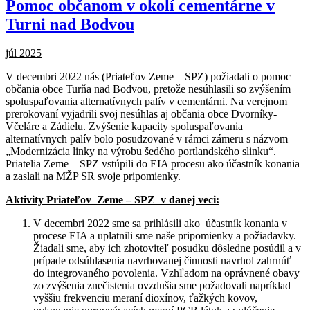
Pomoc občanom v okolí cementárne v
Turni nad Bodvou
júl 2025
V decembri 2022 nás (Priateľov Zeme – SPZ) požiadali o pomoc
občania obce Turňa nad Bodvou, pretože nesúhlasili so zvýšením
spoluspaľovania alternatívnych palív v cementárni. Na verejnom
prerokovaní vyjadrili svoj nesúhlas aj občania obce Dvorníky-
Včeláre a Zádielu. Zvýšenie kapacity spoluspaľovania
alternatívnych palív bolo posudzované v rámci zámeru s názvom
„Modernizácia linky na výrobu šedého portlandského slinku“.
Priatelia Zeme – SPZ vstúpili do EIA procesu ako účastník konania
a zaslali na MŽP SR svoje pripomienky.
Aktivity Priateľov Zeme – SPZ v danej veci:
V decembri 2022 sme sa prihlásili ako účastník konania v
procese EIA a uplatnili sme naše pripomienky a požiadavky.
Žiadali sme, aby ich zhotoviteľ posudku dôsledne posúdil a v
prípade odsúhlasenia navrhovanej činnosti navrhol zahrnúť
do integrovaného povolenia. Vzhľadom na oprávnené obavy
zo zvýšenia znečistenia ovzdušia sme požadovali napríklad
vyššiu frekvenciu meraní dioxínov, ťažkých kovov,