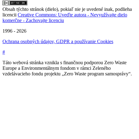
Obsah týchto stránok (dielo), pokiaľ nie je uvedené inak, podlieha
licencii
Creative Commons: Uveďte autora - Nevyužívajte dielo
komerčne - Zachovajte licenciu
1996 - 2026
Ochrana osobných údajov, GDPR a používanie Cookies
#
Táto webová stránka vznikla s finančnou podporou Zero Waste
Europe a Environmentálnym fondom v rámci Zeleného
vzdelávacieho fondu projektu „Zero Waste program samosprávy“.