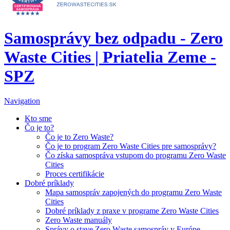
Samosprávy bez odpadu - Zero
Waste Cities | Priatelia Zeme -
SPZ
Navigation
Kto sme
Čo je to?
Čo je to Zero Waste?
Čo je to program Zero Waste Cities pre samosprávy?
Čo získa samospráva vstupom do programu Zero Waste
Cities
Proces certifikácie
Dobré príklady
Mapa samospráv zapojených do programu Zero Waste
Cities
Dobré príklady z praxe v programe Zero Waste Cities
Zero Waste manuály
Správy o stave Zero Waste samospráv v Európe