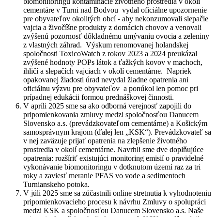
biomonitoringu kontaminácie životného prostredia v okolí
cementáre v Turni nad Bodvou vydal oficiálne upozornenie
pre obyvateľov okolitých obcí - aby nekonzumovali slepačie
vajcia a živočíšne produkty z domácich chovov a venovali
zvýšenú pozornosť dôkladnému umývaniu ovocia a zeleniny
z vlastných záhrad. Výskum renomovanej holandskej
spoločnosti ToxicoWatch z rokov 2023 a 2024 preukázal
zvýšené hodnoty POPs látok a ťažkých kovov v machoch,
ihličí a slepačích vajciach v okolí cementárne. Napriek
opakovanej žiadosti úrad nevydal žiadne opatrenia ani
oficiálnu výzvu pre obyvateľov a ponúkol len pomoc pri
prípadnej edukácii formou prednáškovej činnosti.
V apríli 2025 sme sa ako odborná verejnosť zapojili do
pripomienkovania zmluvy medzi spoločnosťou Danucem
Slovensko a.s. (prevádzkovateľom cementárne) a Košickým
samosprávnym krajom (ďalej len „KSK“). Prevádzkovateľ sa
v nej zaväzuje prijať opatrenia na zlepšenie životného
prostredia v okolí cementárne. Navrhli sme dve doplňujúce
opatrenia: rozšíriť existujúci monitoring emisií o pravidelné
vykonávanie biomonitoringu v dotknutom území raz za tri
roky a zaviesť meranie PFAS vo vode a sedimentoch
Turnianskeho potoka.
V júli 2025 sme sa zúčastnili online stretnutia k vyhodnoteniu
pripomienkovacieho procesu k návrhu Zmluvy o spolupráci
medzi KSK a spoločnosťou Danucem Slovensko a.s. Naše