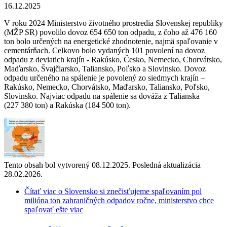
16.12.2025
V roku 2024 Ministerstvo životného prostredia Slovenskej republiky
(MŽP SR) povolilo dovoz 654 650 ton odpadu, z čoho až 476 160
ton bolo určených na energetické zhodnotenie, najmä spaľovanie v
cementárňach. Celkovo bolo vydaných 101 povolení na dovoz
odpadu z deviatich krajín - Rakúsko, Česko, Nemecko, Chorvátsko,
Maďarsko, Švajčiarsko, Taliansko, Poľsko a Slovinsko. Dovoz
odpadu určeného na spálenie je povolený zo siedmych krajín –
Rakúsko, Nemecko, Chorvátsko, Maďarsko, Taliansko, Poľsko,
Slovinsko. Najviac odpadu na spálenie sa dováža z Talianska
(227 380 ton) a Rakúska (184 500 ton).
Tento obsah bol vytvorený 08.12.2025. Posledná aktualizácia
28.02.2026.
Čítať viac
o Slovensko si znečisťujeme spaľovaním pol
milióna ton zahraničných odpadov ročne, ministerstvo chce
spaľovať ešte viac