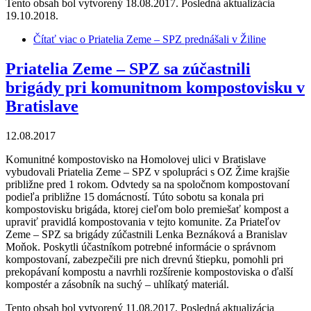
Tento obsah bol vytvorený 18.08.2017. Posledná aktualizácia
19.10.2018.
Čítať viac
o Priatelia Zeme – SPZ prednášali v Žiline
Priatelia Zeme – SPZ sa zúčastnili
brigády pri komunitnom kompostovisku v
Bratislave
12.08.2017
Komunitné kompostovisko na Homolovej ulici v Bratislave
vybudovali Priatelia Zeme – SPZ v spolupráci s OZ Žime krajšie
približne pred 1 rokom. Odvtedy sa na spoločnom kompostovaní
podieľa približne 15 domácností. Túto sobotu sa konala pri
kompostovisku brigáda, ktorej cieľom bolo premiešať kompost a
upraviť pravidlá kompostovania v tejto komunite. Za Priateľov
Zeme – SPZ sa brigády zúčastnili Lenka Beznáková a Branislav
Moňok. Poskytli účastníkom potrebné informácie o správnom
kompostovaní, zabezpečili pre nich drevnú štiepku, pomohli pri
prekopávaní kompostu a navrhli rozšírenie kompostoviska o ďalší
kompostér a zásobník na suchý – uhlíkatý materiál.
Tento obsah bol vytvorený 11.08.2017. Posledná aktualizácia