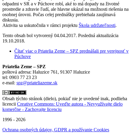
odpadmi v SR a v Púchove robí, aké to má dopady na životné
prostredie a zdravie ľudí, ale hlavne ukázal na možnosti riešenia na
osobnej úrovni. Počas celej prednášky prebiehala zaujímavá
diskusia.
Aktivita sa uskutočnila v rámci projektu
Škola udržateľnosti
.
Tento obsah bol vytvorený 04.04.2017. Posledná aktualizácia
19.10.2018.
Čítať viac
o Priatelia Zeme – SPZ prednášali pre verejnosť v
Púchove
Priatelia Zeme – SPZ
poštová adresa: Haluzice 761, 91307 Haluzice
tel: 0903 77 23 23
e-mail:
spz@priateliazeme.sk
Obsah týchto stránok (dielo), pokiaľ nie je uvedené inak, podlieha
licencii
Creative Commons: Uveďte autora - Nevyužívajte dielo
komerčne - Zachovajte licenciu
1996 - 2026
Ochrana osobných údajov, GDPR a používanie Cookies