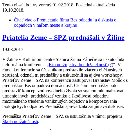
Tento obsah bol vytvorený 01.02.2018. Posledná aktualizácia
19.10.2018.
Čítať viac
o Premietanie filmu Bez odpadu! a diskusia o
odpadoch v našom meste a krajine
Priatelia Zeme – SPZ prednášali v Žiline
19.08.2017
V Žiline v Kultúrnom centre Stanica Žilina-Záriečie sa uskutočnila
neformálna konferencia „
Kto udržuje trvalú udržateľnosť (?)
“. V
rámci konferencie sa účastníkom predstavilo viacero občianskych
združení, odzneli tri prednášky a uskutočnili sa aj dva workshopy.
Priateľov Zeme – SPZ na konferencii zastupoval Branislav Moňok s
prednáškou Bezodpadová domácnosť. Cieľom prednášky bolo
predstaviť koncept zodpovedného života so snahou minimalizovať
utrpenie iných, predchádzať vzniku a škodlivosti odpadov,
maximálneho triedenia vzniknutých odpadov a kompostovania
biologických odpadov. Prednášku sprevádzala zaujímavá diskusia.
Prednáška Priateľov Zeme – SPZ sa uskutočnila v rámci projektu
Škola udržateľnosti
.