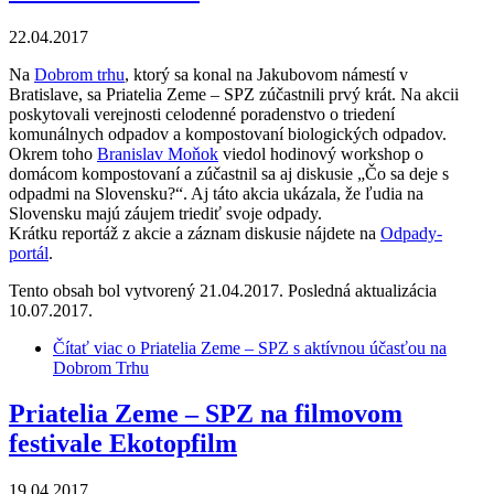
22.04.2017
Na
Dobrom trhu
, ktorý sa konal na Jakubovom námestí v
Bratislave, sa Priatelia Zeme – SPZ zúčastnili prvý krát. Na akcii
poskytovali verejnosti celodenné poradenstvo o triedení
komunálnych odpadov a kompostovaní biologických odpadov.
Okrem toho
Branislav Moňok
viedol hodinový workshop o
domácom kompostovaní a zúčastnil sa aj diskusie „Čo sa deje s
odpadmi na Slovensku?“. Aj táto akcia ukázala, že ľudia na
Slovensku majú záujem triediť svoje odpady.
Krátku reportáž z akcie a záznam diskusie nájdete na
Odpady-
portál
.
Tento obsah bol vytvorený 21.04.2017. Posledná aktualizácia
10.07.2017.
Čítať viac
o Priatelia Zeme – SPZ s aktívnou účasťou na
Dobrom Trhu
Priatelia Zeme – SPZ na filmovom
festivale Ekotopfilm
19.04.2017