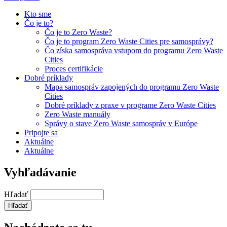
Kto sme
Čo je to?
Čo je to Zero Waste?
Čo je to program Zero Waste Cities pre samosprávy?
Čo získa samospráva vstupom do programu Zero Waste
Cities
Proces certifikácie
Dobré príklady
Mapa samospráv zapojených do programu Zero Waste
Cities
Dobré príklady z praxe v programe Zero Waste Cities
Zero Waste manuály
Správy o stave Zero Waste samospráv v Európe
Pripojte sa
Aktuálne
Aktuálne
Vyhľadávanie
Hľadať