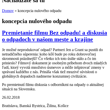
Nachádzate sa tu
Domov
» koncepcia nulového odpadu
koncepcia nulového odpadu
Premietanie filmu Bez odpadu! a diskusia
o odpadoch v našom meste a krajine
Je možné neprodukovať odpad? Partneri Jen a Grant sa pustili do
netradičného súperenia: koho kôš bude po roku dobrovoľnej
skromnosti prázdnejší? Čo všetko ich toto úsilie stálo a čo im
prinieslo? Filmový dokument je osobným príbehom dvoch mladých
ľudí, ktorý vyvolá množstvo úsmevov a môže inšpirovať zmeny v
správaní každého z nás. Prináša však tiež mrazivé súvislosti o
globálnych dopadoch nadmerne konzumnej civilizácie.
Po premietnutí filmu diskusia s odborníkmi na odpady o aktuálnej
situácii na Slovensku.
26.02.2018
Bratislava, Banská Bystrica, Žilina, Košice