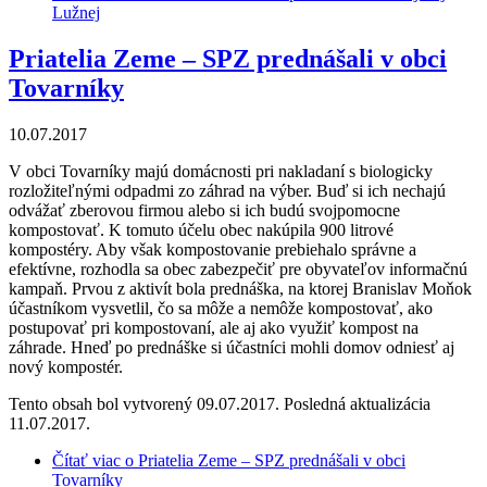
Lužnej
Priatelia Zeme – SPZ prednášali v obci
Tovarníky
10.07.2017
V obci Tovarníky majú domácnosti pri nakladaní s biologicky
rozložiteľnými odpadmi zo záhrad na výber. Buď si ich nechajú
odvážať zberovou firmou alebo si ich budú svojpomocne
kompostovať. K tomuto účelu obec nakúpila 900 litrové
kompostéry. Aby však kompostovanie prebiehalo správne a
efektívne, rozhodla sa obec zabezpečiť pre obyvateľov informačnú
kampaň. Prvou z aktivít bola prednáška, na ktorej Branislav Moňok
účastníkom vysvetlil, čo sa môže a nemôže kompostovať, ako
postupovať pri kompostovaní, ale aj ako využiť kompost na
záhrade. Hneď po prednáške si účastníci mohli domov odniesť aj
nový kompostér.
Tento obsah bol vytvorený 09.07.2017. Posledná aktualizácia
11.07.2017.
Čítať viac
o Priatelia Zeme – SPZ prednášali v obci
Tovarníky