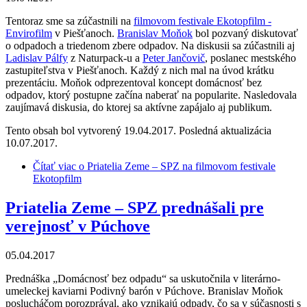
Tentoraz sme sa zúčastnili na
filmovom festivale Ekotopfilm -
Envirofilm
v Piešťanoch.
Branislav Moňok
bol pozvaný diskutovať
o odpadoch a triedenom zbere odpadov. Na diskusii sa zúčastnili aj
Ladislav Pálfy
z Naturpack-u a
Peter Jančovič
, poslanec mestského
zastupiteľstva v Piešťanoch. Každý z nich mal na úvod krátku
prezentáciu. Moňok odprezentoval koncept domácnosť bez
odpadov, ktorý postupne začína naberať na popularite. Nasledovala
zaujímavá diskusia, do ktorej sa aktívne zapájalo aj publikum.
Tento obsah bol vytvorený 19.04.2017. Posledná aktualizácia
10.07.2017.
Čítať viac
o Priatelia Zeme – SPZ na filmovom festivale
Ekotopfilm
Priatelia Zeme – SPZ prednášali pre
verejnosť v Púchove
05.04.2017
Prednáška „Domácnosť bez odpadu“ sa uskutočnila v literárno-
umeleckej kaviarni Podivný barón v Púchove. Branislav Moňok
poslucháčom porozprával, ako vznikajú odpady, čo sa v súčasnosti s