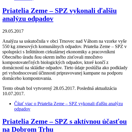
Priatelia Zeme – SPZ vykonali ďalšiu
analýzu odpadov
29.05.2017
Analýza sa uskutočnila v obci Trnovec nad Váhom na vzorke vyše
550 kg zmesových komunálnych odpadov. Priatelia Zeme – SPZ v
spolupráci s Inštitútom cirkulárnej ekonomiky a pracovníkmi
Obecného úradu ňou okrem iného zisťovali množstvo
kompostovateľných biologických odpadov, ktoré končí z
domácností na skládke odpadov. Tieto údaje poslúžia ako podklady
pri vyhodnocovaní účinnosti pripravovanej kampane na podporu
domáceho kompostovania.
Tento obsah bol vytvorený 28.05.2017. Posledná aktualizácia
10.07.2017.
Čítať viac
o Priatelia Zeme – SPZ vykonali ďalšiu analýzu
odpadov
Priatelia Zeme – SPZ s aktívnou účasťou
na Dobrom Trhu