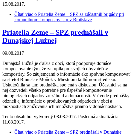
15.08.2017.
Čítať viac
o Priatelia Zeme – SPZ sa zúčastnili brigády pri
komunitnom kompostovisku v Bratislave
Priatelia Zeme – SPZ prednášali v
Dunajskej Lužnej
09.08.2017
Dunajská Lužná je ďalšia z obcí, ktorá podporuje domáce
kompostovanie tým, že zakúpila pre svojich obyvateľov
kompostéry. So záujemcami o informácie ako správne kompostovať
sa stretol Branislav Moňok v Miestnom kultúrnom stredisku.
Uskutočnila sa tam prednáška spojená s diskusiou. Účastníci sa na
nej dozvedeli všetko potrebné pre úspešné kompostovanie
biologických odpadov zo záhrad a domácností. V úvode prednášky
odzneli aj informácie o produkovaných odpadoch v obci a
možnostiach znižovania ich množstva priamo v domácnostiach.
Tento obsah bol vytvorený 08.08.2017. Posledná aktualizácia
11.08.2017.
Čítať viac
o Priatelia Zeme – SPZ prednášali v Dunajskej