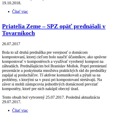
19.10.2018.
Čítať viac
o Priatelia Zeme – SPZ prednášali o komunitnom
kompostovaní v Bratislave
Priatelia Zeme – SPZ opäť prednášali v
Tovarníkoch
26.07.2017
Bola to už druhá prednáška pre verejnosť o domácom
kompostovaní, ktorej cieľom bolo naučiť účastníkov, ako správne
kompostovať v kompostéroch a využívať vyrobený kompost na
záhradách. Prednášajúcim bol Branislav Moňok. Popri premietaní
prezentácie a poskytnutia množstva praktických rád do prednášky
zapájal aj poslucháčov. Tí aktívne komunikovali a pýtali sa na
problémy, s ktorými sa v praxi pri kompostovaní stretávajú. Na
záver si mohli zástupcovia jednotlivých domácností prevziať
kompostéry, ktoré pre nich nakúpil obecný úrad.
Tento obsah bol vytvorený 25.07.2017. Posledná aktualizácia
29.07.2017.
Čítať viac
o Priatelia Zeme – SPZ opäť prednášali v