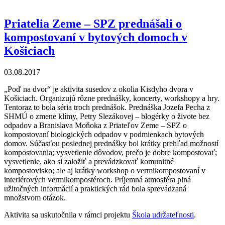
Lužnej
Priatelia Zeme – SPZ prednášali o
kompostovaní v bytových domoch v
Košiciach
03.08.2017
„Poď na dvor“ je aktivita susedov z okolia Kisdyho dvora v
Košiciach. Organizujú rôzne prednášky, koncerty, workshopy a hry.
Tentoraz to bola séria troch prednášok. Prednáška Jozefa Pecha z
SHMÚ o zmene klímy, Petry Slezákovej – blogérky o živote bez
odpadov a Branislava Moňoka z Priateľov Zeme – SPZ o
kompostovaní biologických odpadov v podmienkach bytových
domov. Súčasťou poslednej prednášky bol krátky prehľad možností
kompostovania; vysvetlenie dôvodov, prečo je dobre kompostovať;
vysvetlenie, ako si založiť a prevádzkovať komunitné
kompostovisko; ale aj krátky workshop o vermikompostovaní v
interiérových vermikompostéroch. Príjemná atmosféra plná
užitočných informácií a praktických rád bola sprevádzaná
množstvom otázok.
Aktivita sa uskutočnila v rámci projektu
Škola udržateľnosti
.