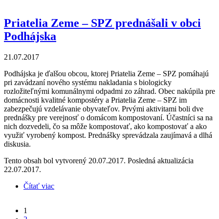
Tovarníkoch
Priatelia Zeme – SPZ prednášali v obci
Podhájska
21.07.2017
Podhájska je ďalšou obcou, ktorej Priatelia Zeme – SPZ pomáhajú
pri zavádzaní nového systému nakladania s biologicky
rozložiteľnými komunálnymi odpadmi zo záhrad. Obec nakúpila pre
domácnosti kvalitné kompostéry a Priatelia Zeme – SPZ im
zabezpečujú vzdelávanie obyvateľov. Prvými aktivitami boli dve
prednášky pre verejnosť o domácom kompostovaní. Účastníci sa na
nich dozvedeli, čo sa môže kompostovať, ako kompostovať a ako
využiť vyrobený kompost. Prednášky sprevádzala zaujímavá a dlhá
diskusia.
Tento obsah bol vytvorený 20.07.2017. Posledná aktualizácia
22.07.2017.
Čítať viac
o Priatelia Zeme – SPZ prednášali v obci Podhájska
1
Stránky