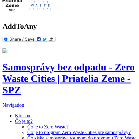
AddToAny
Samosprávy bez odpadu - Zero
Waste Cities | Priatelia Zeme -
SPZ
Navigation
Kto sme
Čo je to?
Čo je to Zero Waste?
Čo je to program Zero Waste Cities pre samosprávy?
Čo získa samospráva vstupom do programu Zero Waste