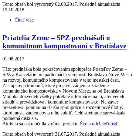
Tento obsah bol vytvorený 02.08.2017. Posledná aktualizácia
19.10.2018.
Čítať viac
o Priatelia Zeme – SPZ prednášali o kompostovaní v
bytových domoch v Košiciach
Priatelia Zeme – SPZ prednášali o
komunitnom kompostovaní v Bratislave
01.08.2017
Táto prednáška bola pokračovaním spolupráce Priateľov Zeme –
SPZ a Kancelárie pre participáciu verejnosti Bratislava-Nové Mesto
na rozvoji komunitného kompostovania v tejto mestskej časti.
Zástupcovia komunít, ktoré prejavili záujem o zriadenie
komunitného kompostoviska v Novom Meste, sa od Branislava
Moňoka dozvedeli všetky potrebné informácie na to, aby vedeli
zriadiť a prevádzkovať komunitné kompostovisko. Na záver
prezentoval ponuku na ďalšiu spoluprácu a rozdelil prvé úlohy,
ktoré musia záujemcovia o ňu splniť. Celé stretnutie sprevádzala
podnetná diskusia.
Aktivita sa uskutočnila v rámci projektu
Škola udržateľnosti
.
Tento obsah bol vytvorený 31.07.2017. Posledná aktualizácia