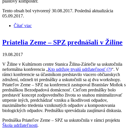
plastový kompostér.
Tento obsah bol vytvorený 30.08.2017. Posledná aktualizácia
05.09.2017.
Čítať viac
o Priatelia Zeme – SPZ prednášali v Kuzmiciach
Priatelia Zeme – SPZ prednášali v Žiline
19.08.2017
V Žiline v Kultúrnom centre Stanica Žilina-Záriečie sa uskutočnila
neformálna konferencia „
Kto udržuje trvalú udržateľnosť (?)
“. V
rámci konferencie sa účastníkom predstavilo viacero občianskych
združení, odzneli tri prednášky a uskutočnili sa aj dva workshopy.
Priateľov Zeme – SPZ na konferencii zastupoval Branislav Moňok s
prednáškou Bezodpadová domácnosť. Cieľom prednášky bolo
predstaviť koncept zodpovedného života so snahou minimalizovať
utrpenie iných, predchádzať vzniku a škodlivosti odpadov,
maximálneho triedenia vzniknutých odpadov a kompostovania
biologických odpadov. Prednášku sprevádzala zaujímavá diskusia.
Prednáška Priateľov Zeme – SPZ sa uskutočnila v rámci projektu
Škola udržateľnosti
.