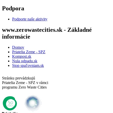
Skočiť na hlavný obsah
Podpora
Podporte naše aktivity
www.zerowastecities.sk - Základné
informácie
Domov
Priatelia Zeme - SPZ
Kompost.sk
Nula odpadu.sk
Stop spaľovniam.sk
Stránku prevádzkujú
Priatelia Zeme - SPZ v rámci
programu Zero Waste Cities