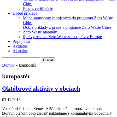
Cities
Proces certifikácie
Dobré príklady
Mapa samospráv zapojených do programu Zero Waste
Cities
Dobré príklady z praxe v programe Zero Waste Cities
Zero Waste manuály
Správy o stave Zero Waste samospráv v Európe
Pripojte sa
Aktuálne
Aktuálne
Hľadať
Vyhľadávanie
Domov
» kompostér
Nachádzate sa tu
kompostér
Októbrové aktivity v obciach
03.11.2018
V októbri Priatelia Zeme - SPZ uskutočnili množstvo aktivít,
ktorých cieľom bolo zlepšiť nakladanie s komunálnymi odpadmi v