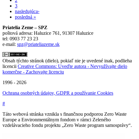
2
3
nasledujúca›
posledná »
Priatelia Zeme – SPZ
poštová adresa: Haluzice 761, 91307 Haluzice
tel: 0903 77 23 23
e-mail:
spz@priateliazeme.sk
Obsah týchto stránok (dielo), pokiaľ nie je uvedené inak, podlieha
licencii
Creative Commons: Uveďte autora - Nevyužívajte dielo
komerčne - Zachovajte licenciu
1996 - 2026
Ochrana osobných údajov, GDPR a používanie Cookies
#
Táto webová stránka vznikla s finančnou podporou Zero Waste
Europe a Environmentálnym fondom v rámci Zeleného
vzdelávacieho fondu projektu „Zero Waste program samosprávy“.