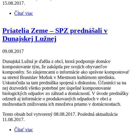
15.08.2017.
Čítať viac
o Priatelia Zeme – SPZ sa zúčastnili brigády pri
komunitnom kompostovisku v Bratislave
Priatelia Zeme – SPZ prednášali v
Dunajskej Lužnej
09.08.2017
Dunajská Lužná je ďalšia z obcí, ktorá podporuje domáce
kompostovanie tým, že zakúpila pre svojich obyvateľov
kompostéry. So záujemcami o informácie ako správne kompostovať
sa stretol Branislav Moňok v Miestnom kultúrnom stredisku.
Uskutočnila sa tam prednáška spojená s diskusiou. Účastníci sa na
nej dozvedeli všetko potrebné pre úspešné kompostovanie
biologických odpadov zo záhrad a domácností. V úvode prednášky
odzneli aj informácie o produkovaných odpadoch v obci a
možnostiach znižovania ich množstva priamo v domácnostiach.
Tento obsah bol vytvorený 08.08.2017. Posledná aktualizácia
11.08.2017.
Čítať viac
o Priatelia Zeme – SPZ prednášali v Dunajskej