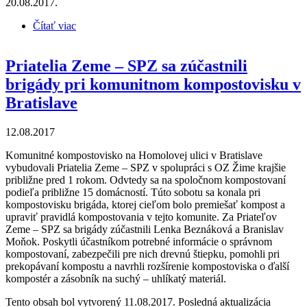
20.08.2017.
Čítať viac
o Priatelia Zeme – SPZ prednášali v obci
Hviezdoslavov
Priatelia Zeme – SPZ sa zúčastnili
brigády pri komunitnom kompostovisku v
Bratislave
12.08.2017
Komunitné kompostovisko na Homolovej ulici v Bratislave
vybudovali Priatelia Zeme – SPZ v spolupráci s OZ Žime krajšie
približne pred 1 rokom. Odvtedy sa na spoločnom kompostovaní
podieľa približne 15 domácností. Túto sobotu sa konala pri
kompostovisku brigáda, ktorej cieľom bolo premiešať kompost a
upraviť pravidlá kompostovania v tejto komunite. Za Priateľov
Zeme – SPZ sa brigády zúčastnili Lenka Beznáková a Branislav
Moňok. Poskytli účastníkom potrebné informácie o správnom
kompostovaní, zabezpečili pre nich drevnú štiepku, pomohli pri
prekopávaní kompostu a navrhli rozšírenie kompostoviska o ďalší
kompostér a zásobník na suchý – uhlíkatý materiál.
Tento obsah bol vytvorený 11.08.2017. Posledná aktualizácia