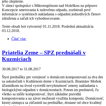
jeho zlepšenie.
V rámci spolupráce s Mikroregiónom nad Holeškou na príprave
Koncepcie smerovania k nulovému odpadu, zozbierali prvé
informácie o systémoch nakladania s odpadmi jednotlivých členov
združenia a začali ich vyhodnocovanie.
Tento obsah bol vytvorený 01.11.2018. Posledná aktualizácia
03.12.2018.
Čítať viac
o Októbrové aktivity v obciach
Priatelia Zeme – SPZ prednášali v
Kuzmiciach
30.08.2017
to
31.08.2017
Štyri prednášky pre verejnosť o domácom kompostovaní za dva dni
sa uskutočnili v Kultúrnom dome v Kuzmiciach. Branislav Moňok
účastníkom na úvod vysvetlil nevyhnutnosť zmeny nakladania s
biologickými odpadmi v domácnostiach. Potom im predstavil, čo
všetko sa môže kompostovať, štyri základne pravidlá
kompostovania a na záver možnosti využitia kompostu. Domácnosť,
ktorej zástupca sa zúčastnil na prednáške, dostane od obce kvalitný