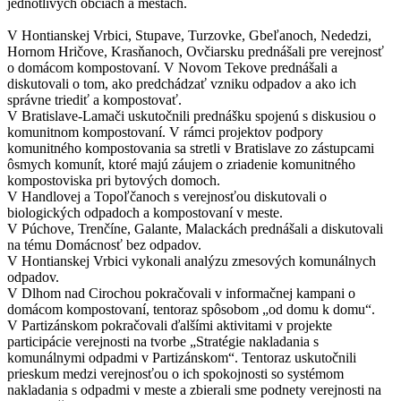
jednotlivých obciach a mestách.
V Hontianskej Vrbici, Stupave, Turzovke, Gbeľanoch, Nededzi,
Hornom Hričove, Krasňanoch, Ovčiarsku prednášali pre verejnosť
o domácom kompostovaní. V Novom Tekove prednášali a
diskutovali o tom, ako predchádzať vzniku odpadov a ako ich
správne triediť a kompostovať.
V Bratislave-Lamači uskutočnili prednášku spojenú s diskusiou o
komunitnom kompostovaní. V rámci projektov podpory
komunitného kompostovania sa stretli v Bratislave zo zástupcami
ôsmych komunít, ktoré majú záujem o zriadenie komunitného
kompostoviska pri bytových domoch.
V Handlovej a Topoľčanoch s verejnosťou diskutovali o
biologických odpadoch a kompostovaní v meste.
V Púchove, Trenčíne, Galante, Malackách prednášali a diskutovali
na tému Domácnosť bez odpadov.
V Hontianskej Vrbici vykonali analýzu zmesových komunálnych
odpadov.
V Dlhom nad Cirochou pokračovali v informačnej kampani o
domácom kompostovaní, tentoraz spôsobom „od domu k domu“.
V Partizánskom pokračovali ďalšími aktivitami v projekte
participácie verejnosti na tvorbe „Stratégie nakladania s
komunálnymi odpadmi v Partizánskom“. Tentoraz uskutočnili
prieskum medzi verejnosťou o ich spokojnosti so systémom
nakladania s odpadmi v meste a zbierali sme podnety verejnosti na