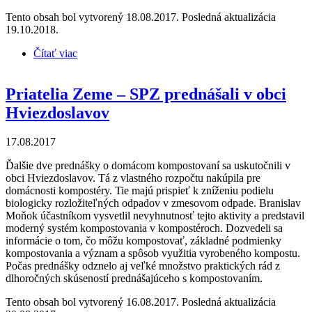
Tento obsah bol vytvorený 18.08.2017. Posledná aktualizácia
19.10.2018.
Čítať viac
o Priatelia Zeme – SPZ prednášali v Žiline
Priatelia Zeme – SPZ prednášali v obci
Hviezdoslavov
17.08.2017
Ďalšie dve prednášky o domácom kompostovaní sa uskutočnili v
obci Hviezdoslavov. Tá z vlastného rozpočtu nakúpila pre
domácnosti kompostéry. Tie majú prispieť k zníženiu podielu
biologicky rozložiteľných odpadov v zmesovom odpade. Branislav
Moňok účastníkom vysvetlil nevyhnutnosť tejto aktivity a predstavil
moderný systém kompostovania v kompostéroch. Dozvedeli sa
informácie o tom, čo môžu kompostovať, základné podmienky
kompostovania a význam a spôsob využitia vyrobeného kompostu.
Počas prednášky odznelo aj veľké množstvo praktických rád z
dlhoročných skúseností prednášajúceho s kompostovaním.
Tento obsah bol vytvorený 16.08.2017. Posledná aktualizácia