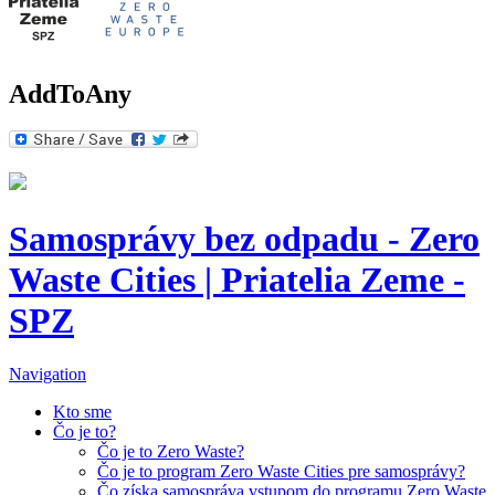
AddToAny
Samosprávy bez odpadu - Zero
Waste Cities | Priatelia Zeme -
SPZ
Navigation
Kto sme
Čo je to?
Čo je to Zero Waste?
Čo je to program Zero Waste Cities pre samosprávy?
Čo získa samospráva vstupom do programu Zero Waste