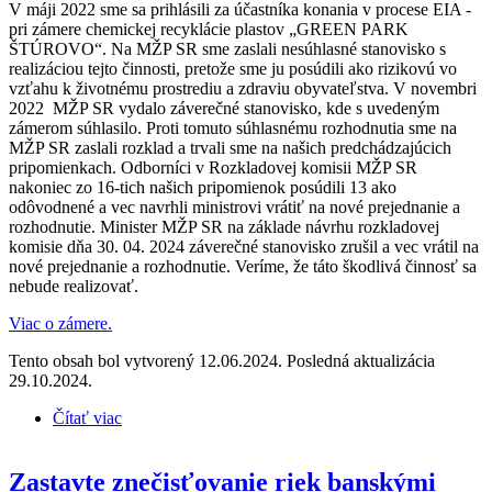
V máji 2022 sme sa prihlásili za účastníka konania v procese EIA -
pri zámere chemickej recyklácie plastov „GREEN PARK
ŠTÚROVO“. Na MŽP SR sme zaslali nesúhlasné stanovisko s
realizáciou tejto činnosti, pretože sme ju posúdili ako rizikovú vo
vzťahu k životnému prostrediu a zdraviu obyvateľstva. V novembri
2022 MŽP SR vydalo záverečné stanovisko, kde s uvedeným
zámerom súhlasilo. Proti tomuto súhlasnému rozhodnutia sme na
MŽP SR zaslali rozklad a trvali sme na našich predchádzajúcich
pripomienkach. Odborníci v Rozkladovej komisii MŽP SR
nakoniec zo 16-tich našich pripomienok posúdili 13 ako
odôvodnené a vec navrhli ministrovi vrátiť na nové prejednanie a
rozhodnutie. Minister MŽP SR na základe návrhu rozkladovej
komisie dňa 30. 04. 2024 záverečné stanovisko zrušil a vec vrátil na
nové prejednanie a rozhodnutie. Veríme, že táto škodlivá činnosť sa
nebude realizovať.
Viac o zámere.
Tento obsah bol vytvorený 12.06.2024. Posledná aktualizácia
29.10.2024.
Čítať viac
o Odborníci na MŽP SR uznali naše požiadavky v
prípade škodlivého zámeru EIA chemickej recyklácie
„GREEN PARK ŠTÚROVO“
Zastavte znečisťovanie riek banskými