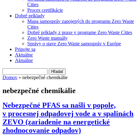
Cities
Proces certifikácie
Dobré príklady
Mapa samospráv zapojených do programu Zero Waste
Cities
Dobré príklady z praxe v programe Zero Waste Cities
Zero Waste manuály
Správy o stave Zero Waste samospráv v Európe
Pripojte sa
Aktuálne
Aktuálne
Hľadať
Vyhľadávanie
Domov
» nebezpečné chemikálie
Nachádzate sa tu
nebezpečné chemikálie
Nebezpečné PFAS sa našli v popole,
v procesnej odpadovej vode a v spalinách
ZEVO (zariadenie na energetické
zhodnocovanie odpadov)