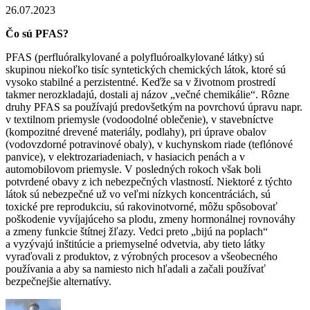
26.07.2023
Čo sú PFAS?
PFAS (perfluóralkylované a polyfluóroalkylované látky) sú
skupinou niekoľko tisíc syntetických chemických látok, ktoré sú
vysoko stabilné a perzistentné. Keďže sa v životnom prostredí
takmer nerozkladajú, dostali aj názov „večné chemikálie“. Rôzne
druhy PFAS sa používajú predovšetkým na povrchovú úpravu napr.
v textilnom priemysle (vodoodolné oblečenie), v stavebníctve
(kompozitné drevené materiály, podlahy), pri úprave obalov
(vodovzdorné potravinové obaly), v kuchynskom riade (teflónové
panvice), v elektrozariadeniach, v hasiacich penách a v
automobilovom priemysle. V posledných rokoch však boli
potvrdené obavy z ich nebezpečných vlastností. Niektoré z týchto
látok sú nebezpečné už vo veľmi nízkych koncentráciách, sú
toxické pre reprodukciu, sú rakovinotvorné, môžu spôsobovať
poškodenie vyvíjajúceho sa plodu, zmeny hormonálnej rovnováhy
a zmeny funkcie štítnej žľazy. Vedci preto „bijú na poplach“
a vyzývajú inštitúcie a priemyselné odvetvia, aby tieto látky
vyraďovali z produktov, z výrobných procesov a všeobecného
používania a aby sa namiesto nich hľadali a začali používať
bezpečnejšie alternatívy.