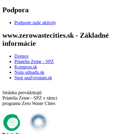
Skočiť na hlavný obsah
Podpora
Podporte naše aktivity
www.zerowastecities.sk - Základné
informácie
Domov
Priatelia Zeme - SPZ
Kompost.sk
Nula odpadu.sk
Stop spaľovniam.sk
Stránku prevádzkujú
Priatelia Zeme - SPZ v rámci
programu Zero Waste Cities