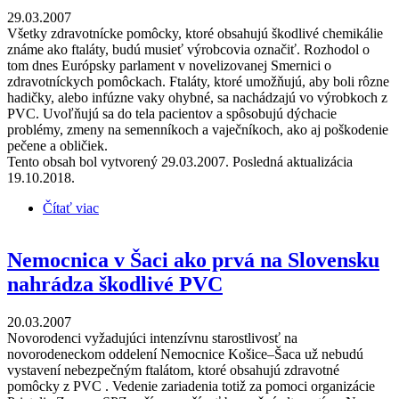
29.03.2007
Všetky zdravotnícke pomôcky, ktoré obsahujú škodlivé chemikálie
známe ako ftaláty, budú musieť výrobcovia označiť. Rozhodol o
tom dnes Európsky parlament v novelizovanej Smernici o
zdravotníckych pomôckach. Ftaláty, ktoré umožňujú, aby boli rôzne
hadičky, alebo infúzne vaky ohybné, sa nachádzajú vo výrobkoch z
PVC. Uvoľňujú sa do tela pacientov a spôsobujú dýchacie
problémy, zmeny na semenníkoch a vaječníkoch, ako aj poškodenie
pečene a obličiek.
Tento obsah bol vytvorený 29.03.2007. Posledná aktualizácia
19.10.2018.
Čítať viac
o Zdraviu škodlivé zdravotnícke pomôcky budú
musieť byť označené
Nemocnica v Šaci ako prvá na Slovensku
nahrádza škodlivé PVC
20.03.2007
Novorodenci vyžadujúci intenzívnu starostlivosť na
novorodeneckom oddelení Nemocnice Košice–Šaca už nebudú
vystavení nebezpečným ftalátom, ktoré obsahujú zdravotné
pomôcky z PVC . Vedenie zariadenia totiž za pomoci organizácie