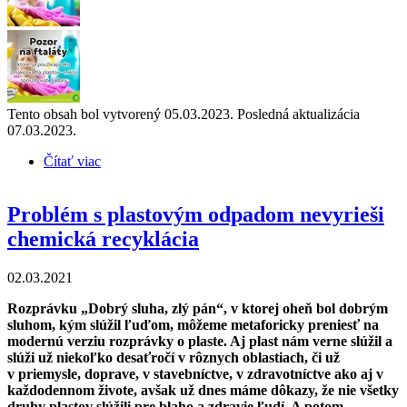
Tento obsah bol vytvorený 05.03.2023. Posledná aktualizácia
07.03.2023.
Čítať viac
o Výskumy potvrdili súvislosť medzi ftalátmi a
nádormi u žien, ktoré sú vystavené týmto
chemikáliám
Problém s plastovým odpadom nevyrieši
chemická recyklácia
02.03.2021
Rozprávku „Dobrý sluha, zlý pán“, v ktorej oheň bol dobrým
sluhom, kým slúžil ľuďom, môžeme metaforicky preniesť na
modernú verziu rozprávky o plaste. Aj plast nám verne slúžil a
slúži už niekoľko desaťročí v rôznych oblastiach, či už
v priemysle, doprave, v stavebníctve, v zdravotníctve ako aj v
každodennom živote, avšak už dnes máme dôkazy, že nie všetky
druhy plastov slúžili pre blaho a zdravie ľudí. A potom