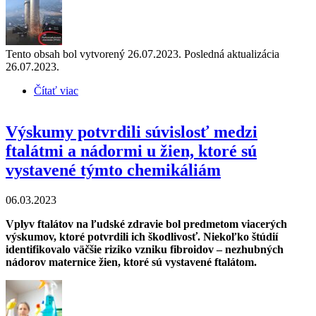
Tento obsah bol vytvorený 26.07.2023. Posledná aktualizácia
26.07.2023.
Čítať viac
o Nebezpečné PFAS sa našli v popole, v procesnej
odpadovej vode a v spalinách ZEVO (zariadenie na
energetické zhodnocovanie odpadov)
Výskumy potvrdili súvislosť medzi
ftalátmi a nádormi u žien, ktoré sú
vystavené týmto chemikáliám
06.03.2023
Vplyv ftalátov na ľudské zdravie bol predmetom viacerých
výskumov, ktoré potvrdili ich škodlivosť. Niekoľko štúdií
identifikovalo väčšie riziko vzniku fibroidov – nezhubných
nádorov maternice žien, ktoré sú vystavené ftalátom.