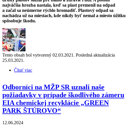
najväčšia hrozba nastala, keď sa plast premenil na odpad
a začal sa neúmerne rýchlo hromadiť. Plastový odpad sa
nachádza už na miestach, kde nikdy byť nemal a miesto úžitku
spôsobuje škodu.
Tento obsah bol vytvorený 02.03.2021. Posledná aktualizácia
25.03.2021.
Čítať viac
o Problém s plastovým odpadom nevyrieši chemická
recyklácia
Odborníci na MŽP SR uznali naše
požiadavky v prípade škodlivého zámeru
EIA chemickej recyklácie „GREEN
PARK ŠTÚROVO“
12.06.2024