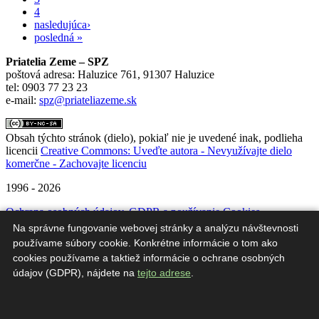
4
nasledujúca›
posledná »
Priatelia Zeme – SPZ
poštová adresa: Haluzice 761, 91307 Haluzice
tel: 0903 77 23 23
e-mail:
spz@priateliazeme.sk
Obsah týchto stránok (dielo), pokiaľ nie je uvedené inak, podlieha
licencii
Creative Commons: Uveďte autora - Nevyužívajte dielo
komerčne - Zachovajte licenciu
1996 - 2026
Ochrana osobných údajov, GDPR a používanie Cookies
Na správne fungovanie webovej stránky a analýzu návštevnosti
#
používame súbory cookie. Konkrétne informácie o tom ako
cookies používame a taktiež informácie o ochrane osobných
Táto webová stránka vznikla s finančnou podporou Zero Waste
údajov (GDPR), nájdete na
tejto adrese
.
Europe a Environmentálnym fondom v rámci Zeleného
vzdelávacieho fondu projektu „Zero Waste program samosprávy“.