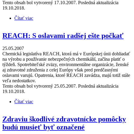
Tento obsah bol vytvorený 17.10.2007. Posledná aktualizácia
19.10.2018.
Čítať viac
o SIŽP škodí tým skládkam, ktoré dodržujú zákon
REACH: S oslavami radšej ešte počkať
25.05.2007
Chemická legislatíva REACH, ktorá má v Európskej únii dohliadať
na výrobu a používanie nebezpečných chemikálií, začína platiť o
týždeň. Spotrebiteľské zväzy, environmentálne organizácie, ženské
aj zdravotné združenia z celej Európy však pred predčasnými
oslavami varujú. Opatrenia, ktoré REACH zavádza, majú totiž stále
veľa nedostatkov.
Tento obsah bol vytvorený 25.05.2007. Posledná aktualizácia
19.10.2018.
Čítať viac
o REACH: S oslavami radšej ešte počkať
Zdraviu škodlivé zdravotnícke pomôcky
budú musieť byť označené