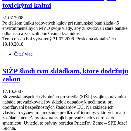
toxickými kalmi
31.07.2008
Po ďalšom úniku jedovatých kalov pri rumunskej bani žiada 45
environmentálnych MVO svoje vlády, aby zlikvidovali staré banské
odkaliská a zakázali používanie kyanidov.
Tento obsah bol vytvorený 31.07.2008. Posledná aktualizácia
19.10.2018.
Čítať viac
o Zastavte znečisťovanie riek banskými toxickými
kalmi
SIŽP škodí tým skládkam, ktoré dodržujú
zákon
17.10.2007
Slovenská inšpekcia životného prostredia (SIŽP) svojim správaním
nabáda prevádzkovateľov skládok odpadov k nečinnosti pri
dodržiavaní bezpečnostných štandardov EÚ. Na základe ich
vlastných výziev im umožňuje predlžovať termíny, v ktorých majú
zosúladiť neutešený stav na svojich prevádzkach s európskou
smernicou. Uviedol to právny poradca Priateľov Zeme – SPZ Jozef
Šuchta.