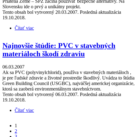
Priatelia Zeme – SPZ začína používať bezpečné alternatívy. Na
Slovensku ide o prvý a unikátny projekt.
Tento obsah bol vytvorený 20.03.2007. Posledná aktualizácia
19.10.2018.
Čítať viac
o Nemocnica v Šaci ako prvá na Slovensku nahrádza
škodlivé PVC
Najnovšie štúdie: PVC v stavebných
materiáloch škodí zdraviu
06.03.2007
Ak sa PVC (polyvinylchlorid), používa v stavebných materiáloch ,
je pre ľudské zdravie a životné prostredie škodlivý. Uvádza to štúdia
Green Building Council (USGBC), najväčšej americkej organizácie,
ktorá sa zaoberá environmentálnym stavebníctvom.
Tento obsah bol vytvorený 06.03.2007. Posledná aktualizácia
19.10.2018.
Čítať viac
o Najnovšie štúdie: PVC v stavebných materiáloch
škodí zdraviu
1
Stránky
2
3