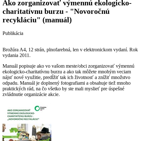
Ako zorganizovať výmennú ekologicko-
charitatívnu burzu - "Novoročnú
recykláciu" (manuál)
Publikácia
Brožúra A4, 12 strán, plnofarebná, len v elektronickom vydaní. Rok
vydania 2011.
Manuál popisuje ako vo vašom meste/obci zorganizovať výmennú
ekologicko-charitatívnu burzu a ako tak môžete mnohým veciam
nájsť nové využitie, predĺžiť tak ich životnosť a znížiť množstvo
odpadu. Manuál je doplnený fotografiami a obsahuje tiež mnoho
praktických rád, na čo všetko by ste mali myslieť pre úspešné
zvládnutie organizácie akcie.