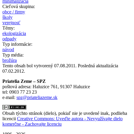
minimalizácia
Cieľová skupina:
obce / firmy
školy
verejnosť
Témy:
ekologizácia
odpady
Typ informácie:
návod
Typ média:
brožúra
Tento obsah bol vytvorený 07.08.2011. Posledná aktualizácia
07.02.2012.
Priatelia Zeme – SPZ
poštová adresa: Haluzice 761, 91307 Haluzice
tel: 0903 77 23 23
e-mail:
spz@priateliazeme.sk
Obsah týchto stránok (dielo), pokiaľ nie je uvedené inak, podlieha
licencii
Creative Commons: Uveďte autora - Nevyužívajte dielo
komerčne - Zachovajte licenciu