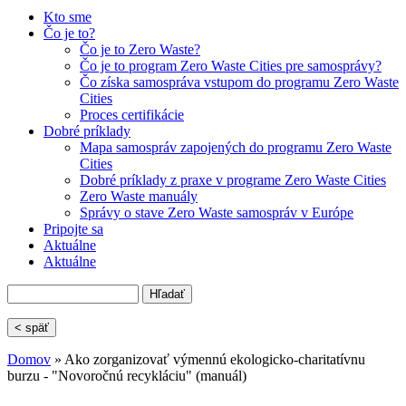
Kto sme
Čo je to?
Čo je to Zero Waste?
Čo je to program Zero Waste Cities pre samosprávy?
Čo získa samospráva vstupom do programu Zero Waste
Cities
Proces certifikácie
Dobré príklady
Mapa samospráv zapojených do programu Zero Waste
Cities
Dobré príklady z praxe v programe Zero Waste Cities
Zero Waste manuály
Správy o stave Zero Waste samospráv v Európe
Pripojte sa
Aktuálne
Aktuálne
Hľadať
Vyhľadávanie
< späť
Domov
» Ako zorganizovať výmennú ekologicko-charitatívnu
burzu - "Novoročnú recykláciu" (manuál)
Nachádzate sa tu