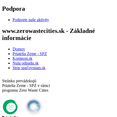
Skočiť na hlavný obsah
Podpora
Podporte naše aktivity
www.zerowastecities.sk - Základné
informácie
Domov
Priatelia Zeme - SPZ
Kompost.sk
Nula odpadu.sk
Stop spaľovniam.sk
Stránku prevádzkujú
Priatelia Zeme - SPZ v rámci
programu Zero Waste Cities