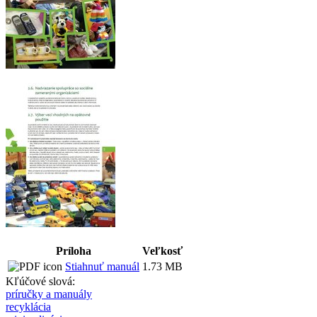
Príloha
Veľkosť
Stiahnuť manuál
1.73 MB
Kľúčové slová:
príručky a manuály
recyklácia