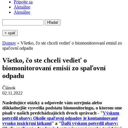
Pripojte sa
Aktuálne
Aktuálne
Hľadať
Vyhľadávanie
< späť
Domov
» Všetko, čo ste chceli vedieť o biomonitorovaní emisií zo
spaľovní odpadu
Nachádzate sa tu
Všetko, čo ste chceli vedieť o
biomonitorovaní emisií zo spaľovní
odpadu
Článok
02.11.2022
Nasledujúce otázky a odpovede vám ozrejmia alebo
dôkladnejšie vysvetlia podstatu biomonitoringu, o ktorom sme
písali v našich predchádzajúcich dvoch správach - "
Výskum
potvrdil obavy: Okolie spaľovní odpadov je kontaminované
vysoko toxickými látkami
" a "
Ďalší výskum potvrdil obavy: