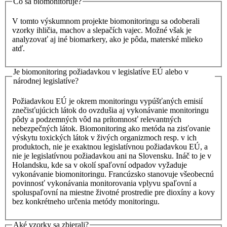
Čo sa biomonitoruje?
V tomto výskumnom projekte biomonitoringu sa odoberali
vzorky ihličia, machov a slepačích vajec. Možné však je
analyzovať aj iné biomarkery, ako je pôda, materské mlieko
atď.
Je biomonitoring požiadavkou v legislatíve EÚ alebo v
národnej legislatíve?
Požiadavkou EÚ je okrem monitoringu vypúšťaných emisií
znečisťujúcich látok do ovzdušia aj vykonávanie monitoringu
pôdy a podzemných vôd na prítomnosť relevantných
nebezpečných látok. Biomonitoring ako metóda na zisťovanie
výskytu toxických látok v živých organizmoch resp. v ich
produktoch, nie je exaktnou legislatívnou požiadavkou EÚ, a
nie je legislatívnou požiadavkou ani na Slovensku. Ináč to je v
Holandsku, kde sa v okolí spaľovní odpadov vyžaduje
vykonávanie biomonitoringu. Francúzsko stanovuje všeobecnú
povinnosť vykonávania monitorovania vplyvu spaľovní a
spoluspaľovní na miestne životné prostredie pre dioxíny a kovy
bez konkrétneho určenia metódy monitoringu.
Aké vzorky sa zbierali?