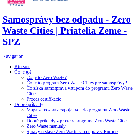
Samosprávy bez odpadu - Zero
Waste Cities | Priatelia Zeme -
SPZ
Navigation
Kto sme
Čo je to?
Čo je to Zero Waste?
Čo je to program Zero Waste Cities pre samosprávy?
Čo získa samospráva vstupom do programu Zero Waste
Cities
Proces certifikácie
Dobré príklady
Mapa samospráv zapojených do programu Zero Waste
Cities
Dobré príklady z praxe v programe Zero Waste Cities
Zero Waste manuály
Správy o stave Zero Waste samospráv v Európe