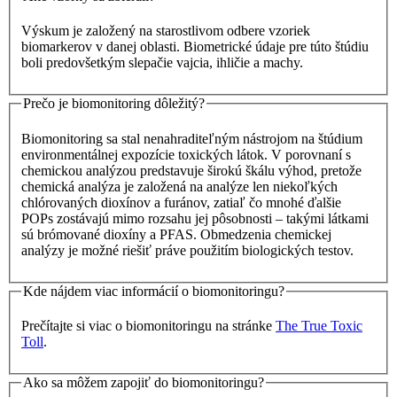
Výskum je založený na starostlivom odbere vzoriek
biomarkerov v danej oblasti. Biometrické údaje pre túto štúdiu
boli predovšetkým slepačie vajcia, ihličie a machy.
Prečo je biomonitoring dôležitý?
Biomonitoring sa stal nenahraditeľným nástrojom na štúdium
environmentálnej expozície toxických látok. V porovnaní s
chemickou analýzou predstavuje širokú škálu výhod, pretože
chemická analýza je založená na analýze len niekoľkých
chlórovaných dioxínov a furánov, zatiaľ čo mnohé ďalšie
POPs zostávajú mimo rozsahu jej pôsobnosti – takými látkami
sú brómované dioxíny a PFAS. Obmedzenia chemickej
analýzy je možné riešiť práve použitím biologických testov.
Kde nájdem viac informácií o biomonitoringu?
Prečítajte si viac o biomonitoringu na stránke
The True Toxic
Toll
.
Ako sa môžem zapojiť do biomonitoringu?