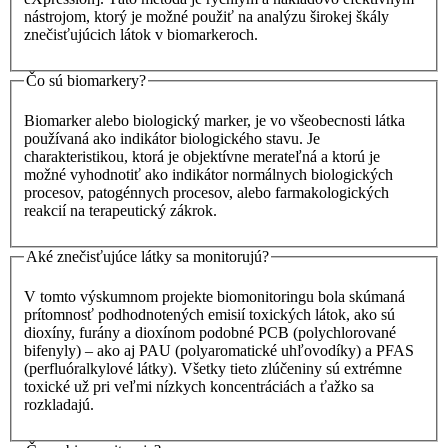
nástrojom, ktorý je možné použiť na analýzu širokej škály
znečisťujúcich látok v biomarkeroch.
Čo sú biomarkery?
Biomarker alebo biologický marker, je vo všeobecnosti látka
používaná ako indikátor biologického stavu. Je
charakteristikou, ktorá je objektívne merateľná a ktorú je
možné vyhodnotiť ako indikátor normálnych biologických
procesov, patogénnych procesov, alebo farmakologických
reakcií na terapeutický zákrok.
Aké znečisťujúce látky sa monitorujú?
V tomto výskumnom projekte biomonitoringu bola skúmaná
prítomnosť podhodnotených emisií toxických látok, ako sú
dioxíny, furány a dioxínom podobné PCB (polychlorované
bifenyly) – ako aj PAU (polyaromatické uhľovodíky) a PFAS
(perfluóralkylové látky). Všetky tieto zlúčeniny sú extrémne
toxické už pri veľmi nízkych koncentráciách a ťažko sa
rozkladajú.