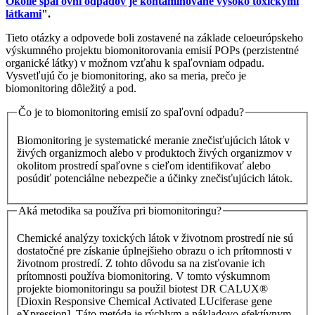
Okolie spaľovní odpadov je kontaminované vysoko toxickými
látkami
".
Tieto otázky a odpovede boli zostavené na základe celoeurópskeho
výskumného projektu biomonitorovania emisií POPs (perzistentné
organické látky) v možnom vzťahu k spaľovniam odpadu.
Vysvetľujú čo je biomonitoring, ako sa meria, prečo je
biomonitoring dôležitý a pod.
Čo je to biomonitoring emisií zo spaľovní odpadu?
Biomonitoring je systematické meranie znečisťujúcich látok v
živých organizmoch alebo v produktoch živých organizmov v
okolitom prostredí spaľovne s cieľom identifikovať alebo
posúdiť potenciálne nebezpečie a účinky znečisťujúcich látok.
Aká metodika sa používa pri biomonitoringu?
Chemické analýzy toxických látok v životnom prostredí nie sú
dostatočné pre získanie úplnejšieho obrazu o ich prítomnosti v
životnom prostredí. Z tohto dôvodu sa na zisťovanie ich
prítomnosti používa biomonitoring. V tomto výskumnom
projekte biomonitoringu sa použil biotest DR CALUX®
[Dioxin Responsive Chemical Activated LUciferase gene
eXpression]. Táto metóda je rýchlym a nákladovo efektívnym