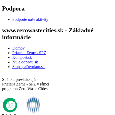
Skočiť na hlavný obsah
Podpora
Podporte naše aktivity
www.zerowastecities.sk - Základné
informácie
Domov
Priatelia Zeme - SPZ
Kompost.sk
Nula odpadu.sk
Stop spaľovniam.sk
Stránku prevádzkujú
Priatelia Zeme - SPZ v rámci
programu Zero Waste Cities