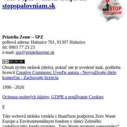
stopspalovniam.sk
Priatelia Zeme – SPZ
poštová adresa: Haluzice 761, 91307 Haluzice
tel: 0903 77 23 23
e-mail:
spz@priateliazeme.sk
Obsah týchto stránok (dielo), pokiaľ nie je uvedené inak, podlieha
licencii
Creative Commons: Uveďte autora - Nevyužívajte dielo
komerčne - Zachovajte licenciu
1996 - 2026
Ochrana osobných údajov, GDPR a používanie Cookies
#
Táto webová stránka vznikla s finančnou podporou Zero Waste
Europe a Environmentálnym fondom v rámci Zeleného
vzdelávacieho fondu projektu „Zero Waste program samosprávy“.