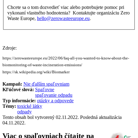
Chcete sa o tom dozvedieť viac alebo potrebujete pomoc pri
vykonaní vlastného hodnotenia? Kontaktujte organizáciu Zero
Waste Europe,
hello@zerowasteeurope.eu
.
Zdroje:
https://zerowasteeurope.eu/2022/06/faq-all-you-wanted-to-know-about-the-
biomonitoring-of-waste-incineration-emissions/
https://sk.wikipedia.org/wiki/Biomarker
Kampaň:
Nie ďalším spaľovniam
Kľúčové slová:
Spaľovne
spaľovanie odpadu
Typ informácie:
otázky a odpovede
Témy:
toxické látky
odpady
Tento obsah bol vytvorený 02.11.2022. Posledná aktualizácia
04.11.2022.
Viac o spaľovniach čítajte na