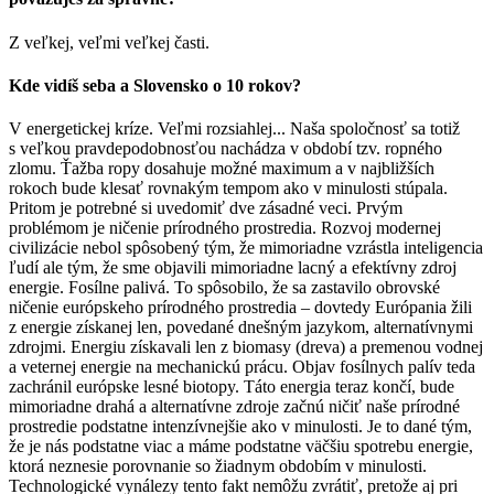
Z veľkej, veľmi veľkej časti.
Kde vidíš seba a Slovensko o 10 rokov?
V energetickej kríze. Veľmi rozsiahlej... Naša spoločnosť sa totiž
s veľkou pravdepodobnosťou nachádza v období tzv. ropného
zlomu. Ťažba ropy dosahuje možné maximum a v najbližších
rokoch bude klesať rovnakým tempom ako v minulosti stúpala.
Pritom je potrebné si uvedomiť dve zásadné veci. Prvým
problémom je ničenie prírodného prostredia. Rozvoj modernej
civilizácie nebol spôsobený tým, že mimoriadne vzrástla inteligencia
ľudí ale tým, že sme objavili mimoriadne lacný a efektívny zdroj
energie. Fosílne palivá. To spôsobilo, že sa zastavilo obrovské
ničenie európskeho prírodného prostredia – dovtedy Európania žili
z energie získanej len, povedané dnešným jazykom, alternatívnymi
zdrojmi. Energiu získavali len z biomasy (dreva) a premenou vodnej
a veternej energie na mechanickú prácu. Objav fosílnych palív teda
zachránil európske lesné biotopy. Táto energia teraz končí, bude
mimoriadne drahá a alternatívne zdroje začnú ničiť naše prírodné
prostredie podstatne intenzívnejšie ako v minulosti. Je to dané tým,
že je nás podstatne viac a máme podstatne väčšiu spotrebu energie,
ktorá neznesie porovnanie so žiadnym obdobím v minulosti.
Technologické vynálezy tento fakt nemôžu zvrátiť, pretože aj pri