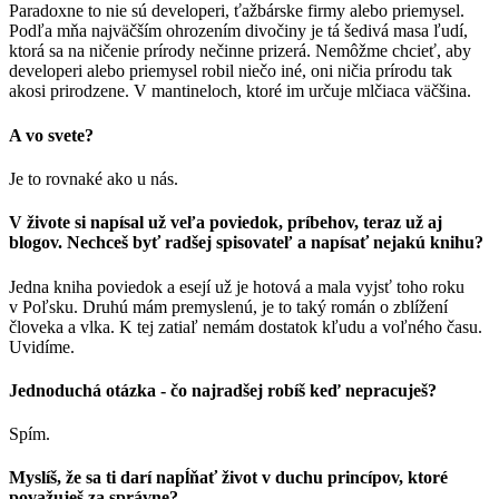
Paradoxne to nie sú developeri, ťažbárske firmy alebo priemysel.
Podľa mňa najväčším ohrozením divočiny je tá šedivá masa ľudí,
ktorá sa na ničenie prírody nečinne prizerá. Nemôžme chcieť, aby
developeri alebo priemysel robil niečo iné, oni ničia prírodu tak
akosi prirodzene. V mantineloch, ktoré im určuje mlčiaca väčšina.
A vo svete?
Je to rovnaké ako u nás.
V živote si napísal už veľa poviedok, príbehov, teraz už aj
blogov. Nechceš byť radšej spisovateľ a napísať nejakú knihu?
Jedna kniha poviedok a esejí už je hotová a mala vyjsť toho roku
v Poľsku. Druhú mám premyslenú, je to taký román o zblížení
človeka a vlka. K tej zatiaľ nemám dostatok kľudu a voľného času.
Uvidíme.
Jednoduchá otázka - čo najradšej robíš keď nepracuješ?
Spím.
Myslíš, že sa ti darí napĺňať život v duchu princípov, ktoré
považuješ za správne?