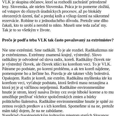
VLK je skupina občanov, ktorí sa rozhodli zachrániť prirodzené
lesy. Slovenska, ale nielen Slovenska. Práca je to pomerne zložitá,
od vstupov do rôznych úradníckych procesov, až po blokády
ohrozených území, tlač a predaj kníh a výkup území na súkromné
rezervácie. Robíme to z jednoduchého dôvodu. Pretože sme dlho
čakali, kto to urobí a nerobil to nikto. Museli sme teda začať my.
Tak je to so všetkým v živote.
Prečo je podľa teba VLK tak často považovaný za extrémistov?
Nie sme extrémisti. Sme radikáli. To je ale rozdiel. Radikalizmus nie
je extrémizmus. Extrémny znamená krajný, výstredný. Slovo
radikálny je odvodené od slova radix, koreň. Radikálny človek nie
je výstredný človek, ale človek idúci ku koreňom veci. To je VLK.
Pátrame po podstate, po koreni problému, a ak ten koreň nájdeme,
pomenujeme ho a liečime ho. Pravda je ale takmer vždy bolestivá.
Opakujem. Radix je koreň, nie extrém. Radikálna myšlienka ide ku
koreňom veci, vyťahuje podstatu, ktorá šedivú masu nezaujíma a
ktorá jej je aj väčšinou nepríjemná. Radikálne environmentálne
hnutie je strom, ktorý nasáva živiny cez svoje hlboké korene a to mu
umožňuje prežívať víchrice spoločenských zmien a búrky
politického šialenstva. Radikálne environmentálne hnutie je späté zo
zemou svojich predkov a s ich koreňmi. Spomeňme si na ne, pretože
mám taký dojem, že na ne zabúdame.
Napríklad charakteristickým kultovým miestom starých Slovanov