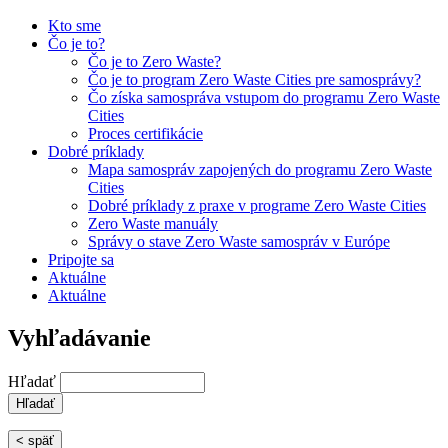
Kto sme
Čo je to?
Čo je to Zero Waste?
Čo je to program Zero Waste Cities pre samosprávy?
Čo získa samospráva vstupom do programu Zero Waste
Cities
Proces certifikácie
Dobré príklady
Mapa samospráv zapojených do programu Zero Waste
Cities
Dobré príklady z praxe v programe Zero Waste Cities
Zero Waste manuály
Správy o stave Zero Waste samospráv v Európe
Pripojte sa
Aktuálne
Aktuálne
Vyhľadávanie
Hľadať
< späť