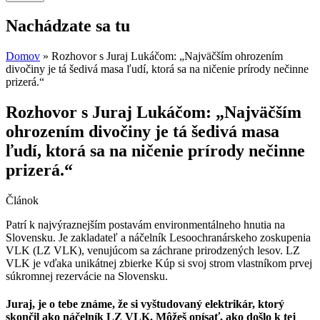
Nachádzate sa tu
Domov
» Rozhovor s Juraj Lukáčom: „Najväčším ohrozením
divočiny je tá šedivá masa ľudí, ktorá sa na ničenie prírody nečinne
prizerá.“
Rozhovor s Juraj Lukáčom: „Najväčším
ohrozením divočiny je tá šedivá masa
ľudí, ktorá sa na ničenie prírody nečinne
prizerá.“
Článok
Patrí k najvýraznejším postavám environmentálneho hnutia na
Slovensku. Je zakladateľ a náčelník Lesoochranárskeho zoskupenia
VLK (LZ VLK), venujúcom sa záchrane prirodzených lesov. LZ
VLK je vďaka unikátnej zbierke Kúp si svoj strom vlastníkom prvej
súkromnej rezervácie na Slovensku.
Juraj, je o tebe známe, že si vyštudovaný elektrikár, ktorý
skončil ako náčelník LZ VLK. Môžeš opísať, ako došlo k tej