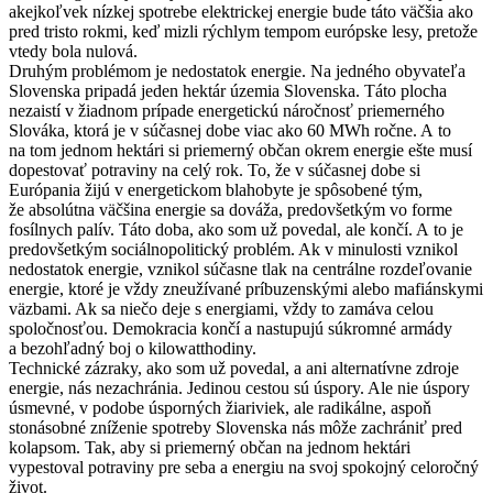
akejkoľvek nízkej spotrebe elektrickej energie bude táto väčšia ako
pred tristo rokmi, keď mizli rýchlym tempom európske lesy, pretože
vtedy bola nulová.
Druhým problémom je nedostatok energie. Na jedného obyvateľa
Slovenska pripadá jeden hektár územia Slovenska. Táto plocha
nezaistí v žiadnom prípade energetickú náročnosť priemerného
Slováka, ktorá je v súčasnej dobe viac ako 60 MWh ročne. A to
na tom jednom hektári si priemerný občan okrem energie ešte musí
dopestovať potraviny na celý rok. To, že v súčasnej dobe si
Európania žijú v energetickom blahobyte je spôsobené tým,
že absolútna väčšina energie sa dováža, predovšetkým vo forme
fosílnych palív. Táto doba, ako som už povedal, ale končí. A to je
predovšetkým sociálnopolitický problém. Ak v minulosti vznikol
nedostatok energie, vznikol súčasne tlak na centrálne rozdeľovanie
energie, ktoré je vždy zneužívané príbuzenskými alebo mafiánskymi
väzbami. Ak sa niečo deje s energiami, vždy to zamáva celou
spoločnosťou. Demokracia končí a nastupujú súkromné armády
a bezohľadný boj o kilowatthodiny.
Technické zázraky, ako som už povedal, a ani alternatívne zdroje
energie, nás nezachránia. Jedinou cestou sú úspory. Ale nie úspory
úsmevné, v podobe úsporných žiariviek, ale radikálne, aspoň
stonásobné zníženie spotreby Slovenska nás môže zachrániť pred
kolapsom. Tak, aby si priemerný občan na jednom hektári
vypestoval potraviny pre seba a energiu na svoj spokojný celoročný
život.