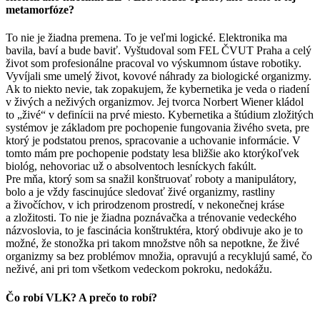
metamorfóze?
To nie je žiadna premena. To je veľmi logické. Elektronika ma
bavila, baví a bude baviť. Vyštudoval som FEL ČVUT Praha a celý
život som profesionálne pracoval vo výskumnom ústave robotiky.
Vyvíjali sme umelý život, kovové náhrady za biologické organizmy.
Ak to niekto nevie, tak zopakujem, že kybernetika je veda o riadení
v živých a neživých organizmov. Jej tvorca Norbert Wiener kládol
to „živé“ v definícii na prvé miesto. Kybernetika a štúdium zložitých
systémov je základom pre pochopenie fungovania živého sveta, pre
ktorý je podstatou prenos, spracovanie a uchovanie informácie. V
tomto mám pre pochopenie podstaty lesa bližšie ako ktorýkoľvek
biológ, nehovoriac už o absolventoch lesníckych fakúlt.
Pre mňa, ktorý som sa snažil konštruovať roboty a manipulátory,
bolo a je vždy fascinujúce sledovať živé organizmy, rastliny
a živočíchov, v ich prirodzenom prostredí, v nekonečnej kráse
a zložitosti. To nie je žiadna poznávačka a trénovanie vedeckého
názvoslovia, to je fascinácia konštruktéra, ktorý obdivuje ako je to
možné, že stonožka pri takom množstve nôh sa nepotkne, že živé
organizmy sa bez problémov množia, opravujú a recyklujú samé, čo
neživé, ani pri tom všetkom vedeckom pokroku, nedokážu.
Čo robí VLK? A prečo to robí?