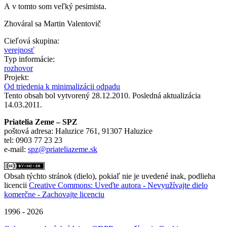
A v tomto som veľký pesimista.
Zhováral sa Martin Valentovič
Cieľová skupina:
verejnosť
Typ informácie:
rozhovor
Projekt:
Od triedenia k minimalizácii odpadu
Tento obsah bol vytvorený 28.12.2010. Posledná aktualizácia
14.03.2011.
Priatelia Zeme – SPZ
poštová adresa: Haluzice 761, 91307 Haluzice
tel: 0903 77 23 23
e-mail:
spz@priateliazeme.sk
Obsah týchto stránok (dielo), pokiaľ nie je uvedené inak, podlieha
licencii
Creative Commons: Uveďte autora - Nevyužívajte dielo
komerčne - Zachovajte licenciu
1996 - 2026