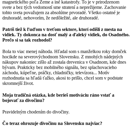
magnetického poľa Zeme a iné katastrofy. To je v prirodzenom
svete a bez tých vedomostí sme stratení a neprežijeme. Zachovanie
tohto sveta považujem za absolútne prvoradé. Všetko ostatné je
druhoradé, nehovorím, že nedôležité, ale druhoradé.
Patríš tiež k ľuďom v treťom sektore, ktorí odišli z mesta na
vidiek. Ty dokonca na dosť malý a ďaleký vidiek, do Osadného.
Prečo si sa tak rozhodol?
Bola to viac menej náhoda. Hľadal som s manželkou roky domček
hocikde na severovýchodnom Slovensku. Z mnohých nádejných
nákupov nakoniec zišlo až zostala drevenica v Osadnom, kde dnes
bývam. Prakticky bez mobilného signálu, bez splachovacieho
záchodu, kúpeľne, práčky, chladničky, televízora... Motív
rozhodnutia sa hľadá ťažko, akosi to prišlo, chcel som v podstate
skromnejší život.
Moja tradičná otázka, kde berieš motiváciu ráno vstať a
bojovať za divočinu?
Pravidelným chodením do divočiny.
Čo teraz ohrozuje divočinu na Slovensku najviac?