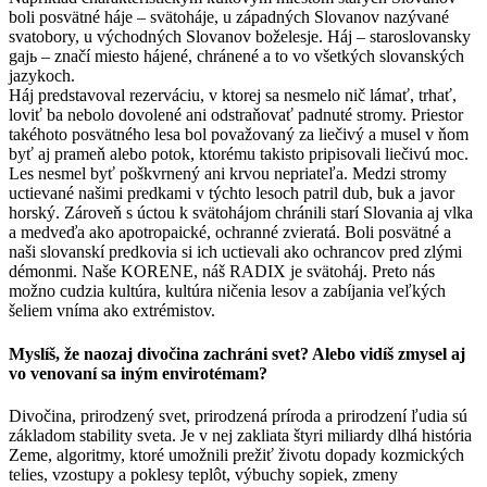
boli posvätné háje – svätoháje, u západných Slovanov nazývané
svatobory, u východných Slovanov boželesje. Háj – staroslovansky
gajь – značí miesto hájené, chránené a to vo všetkých slovanských
jazykoch.
Háj predstavoval rezerváciu, v ktorej sa nesmelo nič lámať, trhať,
loviť ba nebolo dovolené ani odstraňovať padnuté stromy. Priestor
takéhoto posvätného lesa bol považovaný za liečivý a musel v ňom
byť aj prameň alebo potok, ktorému takisto pripisovali liečivú moc.
Les nesmel byť poškvrnený ani krvou nepriateľa. Medzi stromy
uctievané našimi predkami v týchto lesoch patril dub, buk a javor
horský. Zároveň s úctou k svätohájom chránili starí Slovania aj vlka
a medveďa ako apotropaické, ochranné zvieratá. Boli posvätné a
naši slovanskí predkovia si ich uctievali ako ochrancov pred zlými
démonmi. Naše KORENE, náš RADIX je svätoháj. Preto nás
možno cudzia kultúra, kultúra ničenia lesov a zabíjania veľkých
šeliem vníma ako extrémistov.
Myslíš, že naozaj divočina zachráni svet? Alebo vidíš zmysel aj
vo venovaní sa iným envirotémam?
Divočina, prirodzený svet, prirodzená príroda a prirodzení ľudia sú
základom stability sveta. Je v nej zakliata štyri miliardy dlhá história
Zeme, algoritmy, ktoré umožnili prežiť životu dopady kozmických
telies, vzostupy a poklesy teplôt, výbuchy sopiek, zmeny