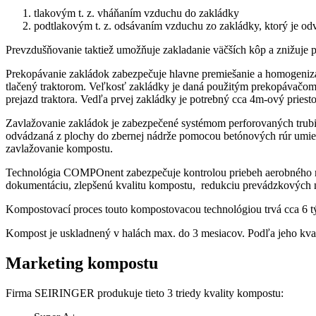
tlakovým t. z. vháňaním vzduchu do zakládky
podtlakovým t. z. odsávaním vzduchu zo zakládky, ktorý je od
Prevzdušňovanie taktiež umožňuje zakladanie väčších kôp a znižuje
Prekopávanie zakládok zabezpečuje hlavne premiešanie a homogenizá
tlačený traktorom. Veľkosť zakládky je daná použitým prekopávačom,
prejazd traktora. Vedľa prvej zakládky je potrebný cca 4m-ový priest
Zavlažovanie zakládok je zabezpečené systémom perforovaných trubie
odvádzaná z plochy do zbernej nádrže pomocou betónových rúr umie
zavlažovanie kompostu.
Technológia COMPOnent zabezpečuje kontrolou priebeh aerobného ro
dokumentáciu, zlepšenú kvalitu kompostu, redukciu prevádzkových 
Kompostovací proces touto kompostovacou technológiou trvá cca 6 t
Kompost je uskladnený v halách max. do 3 mesiacov. Podľa jeho kval
Marketing kompostu
Firma SEIRINGER produkuje tieto 3 triedy kvality kompostu: