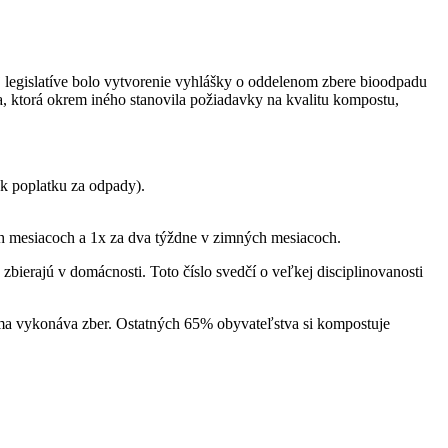
legislatíve bolo vytvorenie vyhlášky o oddelenom zbere bioodpadu
, ktorá okrem iného stanovila požiadavky na kvalitu kompostu,
 k poplatku za odpady).
ých mesiacoch a 1x za dva týždne v zimných mesiacoch.
zbierajú v domácnosti. Toto číslo svedčí o veľkej disciplinovanosti
irma vykonáva zber. Ostatných 65% obyvateľstva si kompostuje