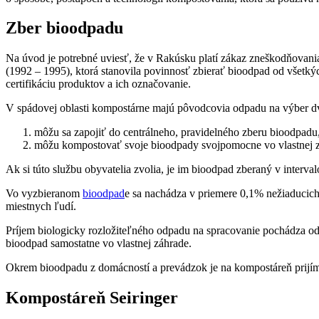
Zber bioodpadu
Na úvod je potrebné uviesť, že v Rakúsku platí zákaz zneškodňovan
(1992 – 1995), ktorá stanovila povinnosť zbierať bioodpad od všetk
certifikáciu produktov a ich označovanie.
V spádovej oblasti kompostárne majú pôvodcovia odpadu na výber dv
môžu sa zapojiť do centrálneho, pravidelného zberu bioodpadu, 
môžu kompostovať svoje bioodpady svojpomocne vo vlastnej zá
Ak si túto službu obyvatelia zvolia, je im bioodpad zberaný v inter
Vo vyzbieranom
bioodpad
e sa nachádza v priemere 0,1% nežiaducich 
miestnych ľudí.
Príjem biologicky rozložiteľného odpadu na spracovanie pochádza od 
bioodpad samostatne vo vlastnej záhrade.
Okrem bioodpadu z domácností a prevádzok je na kompostáreň prijím
Kompostáreň Seiringer