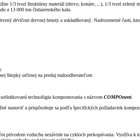
e 1/3 tvorí štruktúrny materiál (drevo, konáre, ...), 1/3 tvorí zelený m
adu a 13 000 ton čistiarenského kalu.
 drvený drvičom drevnej hmoty a uskladňovaný. Nadrozmerné časti, ktoré
e
nej štiepky určenej na predaj maloodberateľom
 sofistikovanú technológiu kompostovania s názvom
COMPOnent
.
né nastaviť a prispôsobuje sa podľa špecifických požiadaviek kompost
m prívodom vzduchu nezávisle na cykloch prekopávania. Využíva k to