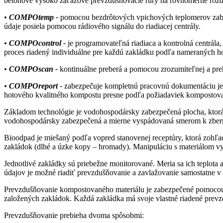
betónové vysoko záťažové prevzdušňovacie rúry na rovnomerné rozd
•
COMPOtemp
-
pomocou bezdrôtových vpichových teplomerov zabezp
údaje posiela pomocou rádiového signálu do riadiacej centrály.
•
COMPOcontrol -
je programovateľná riadiaca a kontrolná centrála
proces riadený individuálne pre každú zakládku podľa nameraných h
•
COMPOscan -
kontinuálne preberá a pomocou zrozumiteľnej a preh
•
COMPOreport -
zabezpečuje kompletnú pracovnú dokumentáciu jedno
hotového kvalitného kompostu presne podľa požiadaviek kompostova
Základom technológie je vodohospodársky zabezpečená plocha, ktorá 
vodohospodársky zabezpečená a mierne vyspádovaná smerom k zbernej
Bioodpad je miešaný podľa vopred stanovenej receptúry, ktorá zohľad
zakládok (dlhé a úzke kopy – hromady). Manipuláciu s materiálom v
Jednotlivé zakládky sú priebežne monitorované. Meria sa ich teplot
údajov je možné riadiť prevzdušňovanie a zavlažovanie samostatne v
Prevzdušňovanie kompostovaného materiálu je zabezpečené pomocou p
založených zakládok. Každá zakládka má svoje vlastné riadené prev
Prevzdušňovanie prebieha dvoma spôsobmi: