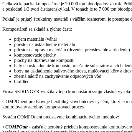
Celková kapacita kompostárne je 20 000 ton bioodpadov za rok. Približn
a poslednú 1/3 tvorí čistiarenský kal. V tonách je to 7 000 ton bioodp
Pokiaľ je prijatý štruktúrny materiál s väčším rozmerom, je postupne
Kompostáreň sa skladá z týchto časti:
príjem materiálu (váha)
priestor na uskladnenie materiálu
priestor na úpravu materiálu (drvenie, preosievanie a triedenie)
kompostovacie plochy
plochy na dozrievanie kompostu
haly na uskladnenie kompostu, miešanie substrátov a ich baleni
boxy na uskladnenie palivového dreva, mulčovacej kôry a drev
zberná nádrž na zachytávanie odpadových vôd
biofilter
Firma SEIRINGER využila v tejto kompostárni svoju vlastnú vysoko
COMPOnent predstavuje flexibilný stavebnicový systém, ktorý je mož
kontrolovaný aerobný kompostovací proces.
Systém COMPOnent predstavuje kombináciu týchto modulov:
•
COMPOair -
zaisťuje aerobný priebeh kompostovania kontrolovaný