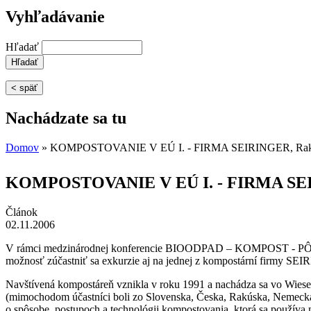
Vyhľadávanie
Hľadať
< späť
Nachádzate sa tu
Domov
» KOMPOSTOVANIE V EÚ I. - FIRMA SEIRINGER, Rak
KOMPOSTOVANIE V EÚ I. - FIRMA SEI
Článok
02.11.2006
V rámci medzinárodnej konferencie BIOODPAD – KOMPOST - PÔDA 
možnosť zúčastniť sa exkurzie aj na jednej z kompostární firmy SE
Navštívená kompostáreň vznikla v roku 1991 a nachádza sa vo Wiese
(mimochodom účastníci boli zo Slovenska, Česka, Rakúska, Nemecka,
o spôsobe, postupoch a technológii kompostovania, ktorá sa používa 