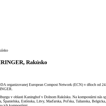
úsko
RINGER, Rakúsko
organizovanej European Compost Network (ECN) v dňoch od 24.10
IRINGER.
lburgu v oblasti Kaninghof v Dolnom Rakúsku. Na kompostárni nás spr
 Španielska, Estónska, Litvy, Maďarska, Poľska, Talianska, Belgicka
na ich kompostárni.