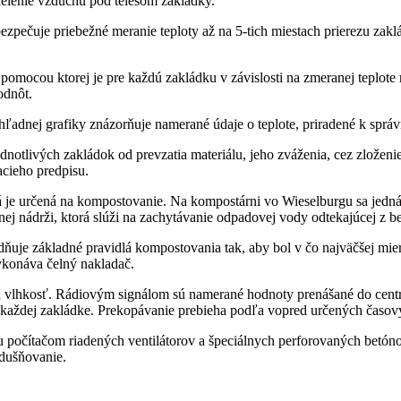
elenie vzduchu pod telesom zakládky.
ečuje priebežné meranie teploty až na 5-tich miestach prierezu zakl
, pomocou ktorej je pre každú zakládku v závislosti na zmeranej teplot
odnôt.
ľadnej grafiky znázorňuje namerané údaje o teplote, priradené k sprá
tlivých zakládok od prevzatia materiálu, jeho zváženia, cez zloženie
cieho predpisu.
je určená na kompostovanie. Na kompostárni vo Wieselburgu sa jedná 
 nádrži, ktorá slúži na zachytávanie odpadovej vody odtekajúcej z b
ňuje základné pravidlá kompostovania tak, aby bol v čo najväčšej mie
ykonáva čelný nakladač.
a a vlhkosť. Rádiovým signálom sú namerané hodnoty prenášané do cen
 každej zakládke. Prekopávanie prebieha podľa vopred určených časový
očítačom riadených ventilátorov a špeciálnych perforovaných betónov
zdušňovanie.