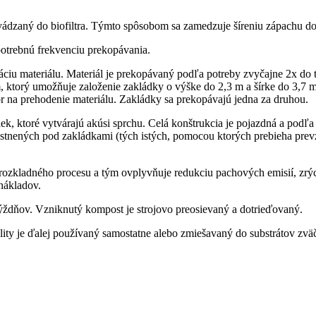
vádzaný do biofiltra. Týmto spôsobom sa zamedzuje šíreniu zápachu do
 potrebnú frekvenciu prekopávania.
ciu materiálu. Materiál je prekopávaný podľa potreby zvyčajne 2x d
 ktorý umožňuje založenie zakládky o výške do 2,3 m a šírke do 3,7 m
or na prehodenie materiálu. Zakládky sa prekopávajú jedna za druhou.
k, ktoré vytvárajú akúsi sprchu. Celá konštrukcia je pojazdná a podľ
stnených pod zakládkami (tých istých, pomocou ktorých prebieha prev
zkladného procesu a tým ovplyvňuje redukciu pachových emisií, zrých
nákladov.
ýždňov. Vzniknutý kompost je strojovo preosievaný a dotrieďovaný.
ity je ďalej používaný samostatne alebo zmiešavaný do substrátov zvä