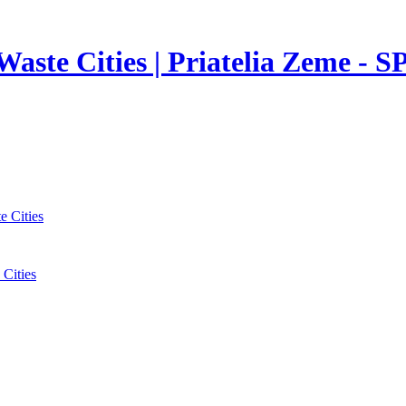
aste Cities | Priatelia Zeme - S
 Cities
Cities