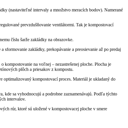
ádky (nastaviteľné intervaly a množstvo meracích bodov). Namerané
e regulované prevzdušňovanie ventilátormi. Tak je kompostovací
vnemu číslu šarže zakládky na obrazovke.
 a sformovanie zakládky, prekopávanie a preosievanie až po predaj
o kompostovanie na voľnej – nezastrešenej ploche. Plocha je
etónových plôch a priesakov z kompostu.
re optimalizovaný kompostovací proces. Materiál je ukladaný do
tra, kde sa vyhodnocujú a podrobne zaznamenávajú. Podľa týchto
ch intervalov.
ých rúr, ktoré sú uložené v kompostovacej ploche v smere