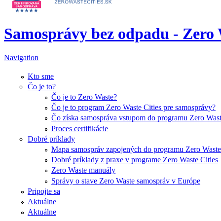
Samosprávy bez odpadu - Zero W
Navigation
Kto sme
Čo je to?
Čo je to Zero Waste?
Čo je to program Zero Waste Cities pre samosprávy?
Čo získa samospráva vstupom do programu Zero Waste
Proces certifikácie
Dobré príklady
Mapa samospráv zapojených do programu Zero Waste 
Dobré príklady z praxe v programe Zero Waste Cities
Zero Waste manuály
Správy o stave Zero Waste samospráv v Európe
Pripojte sa
Aktuálne
Aktuálne