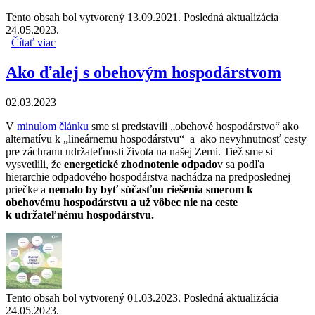
Tento obsah bol vytvorený 13.09.2021. Posledná aktualizácia
24.05.2023.
Čítať viac
o Čo je „obehové hospodárstvo“
Ako ďalej s obehovým hospodárstvom
02.03.2023
V
minulom článku
sme si predstavili „obehové hospodárstvo“ ako
alternatívu k „lineárnemu hospodárstvu“ a ako nevyhnutnosť cesty
pre záchranu udržateľnosti života na našej Zemi. Tiež sme si
vysvetlili, že
energetické zhodnotenie odpado
v sa podľa
hierarchie odpadového hospodárstva nachádza na predposlednej
priečke a
nemalo by byť súčasťou riešenia smerom k
obehovému hospodárstvu a už vôbec nie na ceste
k udržateľnému hospodárstvu.
Tento obsah bol vytvorený 01.03.2023. Posledná aktualizácia
24.05.2023.