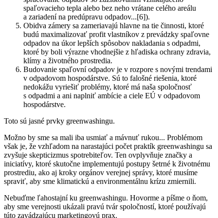
spaľovacieho tepla alebo bez neho vrátane celého areálu
a zariadení na predúpravu odpadov...[6]).
Obidva zámery sa zameriavajú hlavne na tie činnosti, ktoré
budú maximalizovať profit vlastníkov z prevádzky spaľovne
odpadov na úkor lepších spôsobov nakladania s odpadmi,
ktoré by boli výrazne vhodnejšie z hľadiska ochrany zdravia,
klímy a životného prostredia.
Budovanie spaľovní odpadov je v rozpore s novými trendami
v odpadovom hospodárstve. Sú to falošné riešenia, ktoré
nedokážu vyriešiť problémy, ktoré má naša spoločnosť
s odpadmi a ani naplniť ambície a ciele EÚ v odpadovom
hospodárstve.
Toto sú jasné prvky greenwashingu.
Možno by sme sa mali iba usmiať a mávnuť rukou... Problémom
však je, že vzhľadom na narastajúci počet praktík greenwashingu sa
zvyšuje skepticizmus spotrebiteľov. Ten ovplyvňuje značky a
iniciatívy, ktoré skutočne implementujú postupy šetrné k životnému
prostrediu, ako aj kroky orgánov verejnej správy, ktoré musíme
spraviť, aby sme klimatickú a environmentálnu krízu zmiernili.
Nebuďme ľahostajní ku greenwashingu. Hovorme a píšme o ňom,
aby sme verejnosti ukázali pravú tvár spoločností, ktoré používajú
túto zavádzajúcu marketingovú prax.