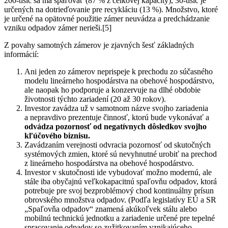
200-tisíc sa má spaľovať (87 % z celkovej kapacity), 30-tisíc je
určených na dotrieďovanie pre recykláciu (13 %). Množstvo, ktoré
je určené na opätovné použitie zámer neuvádza a predchádzanie
vzniku odpadov zámer nerieši.[5]
Z povahy samotných zámerov je zjavných šesť základných
informácií:
Ani jeden zo zámerov neprispeje k prechodu zo súčasného
modelu lineárneho hospodárstva na obehové hospodárstvo,
ale naopak ho podporuje a konzervuje na dlhé obdobie
životnosti týchto zariadení (20 až 30 rokov).
Investor zavádza už v samotnom názve svojho zariadenia
a nepravdivo prezentuje činnosť, ktorú bude vykonávať a
odvádza pozornosť od negatívnych dôsledkov svojho
kľúčového biznisu.
Zavádzaním verejnosti odvracia pozornosť od skutočných
systémových zmien, ktoré sú nevyhnutné urobiť na prechod
z lineárneho hospodárstva na obehové hospodárstvo.
Investor v skutočnosti ide vybudovať možno modernú, ale
stále iba obyčajnú veľkokapacitnú spaľovňu odpadov, ktorá
potrebuje pre svoj bezproblémový chod kontinuálny prísun
obrovského množstva odpadov. (Podľa legislatívy EÚ a SR
„Spaľovňa odpadov“ znamená akúkoľvek stálu alebo
mobilnú technickú jednotku a zariadenie určené pre tepelné
spracovanie odpadov so zužitkovaním vznikajúceho