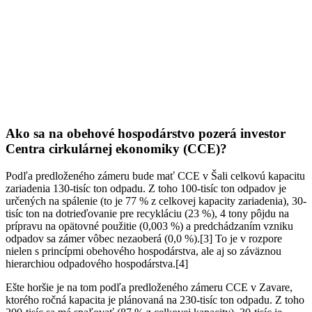
Ako sa na obehové hospodárstvo pozerá investor
Centra cirkulárnej ekonomiky (CCE)?
Podľa predloženého zámeru bude mať CCE v Šali celkovú kapacitu
zariadenia 130-tisíc ton odpadu. Z toho 100-tisíc ton odpadov je
určených na spálenie (to je 77 % z celkovej kapacity zariadenia), 30-
tisíc ton na dotrieďovanie pre recykláciu (23 %), 4 tony pôjdu na
prípravu na opätovné použitie (0,003 %) a predchádzaním vzniku
odpadov sa zámer vôbec nezaoberá (0,0 %).[3] To je v rozpore
nielen s princípmi obehového hospodárstva, ale aj so záväznou
hierarchiou odpadového hospodárstva.[4]
Ešte horšie je na tom podľa predloženého zámeru CCE v Zavare,
ktorého ročná kapacita je plánovaná na 230-tisíc ton odpadu. Z toho