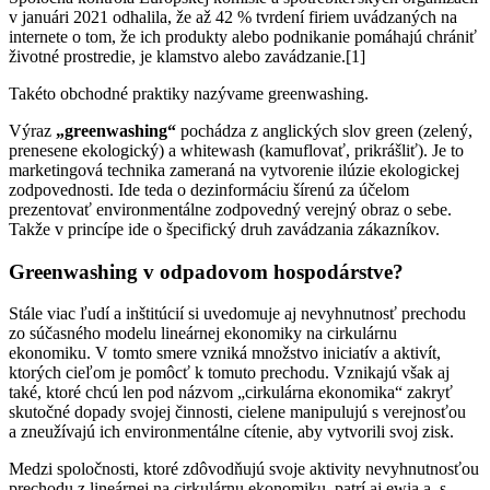
v januári 2021 odhalila, že až 42 % tvrdení firiem uvádzaných na
internete o tom, že ich produkty alebo podnikanie pomáhajú chrániť
životné prostredie, je klamstvo alebo zavádzanie.[1]
Takéto obchodné praktiky nazývame greenwashing.
Výraz
„greenwashing“
pochádza z anglických slov green (zelený,
prenesene ekologický) a whitewash (kamuflovať, prikrášliť). Je to
marketingová technika zameraná na vytvorenie ilúzie ekologickej
zodpovednosti. Ide teda o dezinformáciu šírenú za účelom
prezentovať environmentálne zodpovedný verejný obraz o sebe.
Takže v princípe ide o špecifický druh zavádzania zákazníkov.
Greenwashing v odpadovom hospodárstve?
Stále viac ľudí a inštitúcií si uvedomuje aj nevyhnutnosť prechodu
zo súčasného modelu lineárnej ekonomiky na cirkulárnu
ekonomiku. V tomto smere vzniká množstvo iniciatív a aktivít,
ktorých cieľom je pomôcť k tomuto prechodu. Vznikajú však aj
také, ktoré chcú len pod názvom „cirkulárna ekonomika“ zakryť
skutočné dopady svojej činnosti, cielene manipulujú s verejnosťou
a zneužívajú ich environmentálne cítenie, aby vytvorili svoj zisk.
Medzi spoločnosti, ktoré zdôvodňujú svoje aktivity nevyhnutnosťou
prechodu z lineárnej na cirkulárnu ekonomiku, patrí aj ewia a. s.