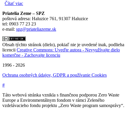
Čítať viac
o Ako ďalej s obehovým hospodárstvom
Priatelia Zeme – SPZ
poštová adresa: Haluzice 761, 91307 Haluzice
tel: 0903 77 23 23
e-mail:
spz@priateliazeme.sk
Obsah týchto stránok (dielo), pokiaľ nie je uvedené inak, podlieha
licencii
Creative Commons: Uveďte autora - Nevyužívajte dielo
komerčne - Zachovajte licenciu
1996 - 2026
Ochrana osobných údajov, GDPR a používanie Cookies
#
Táto webová stránka vznikla s finančnou podporou Zero Waste
Europe a Environmentálnym fondom v rámci Zeleného
vzdelávacieho fondu projektu „Zero Waste program samosprávy“.