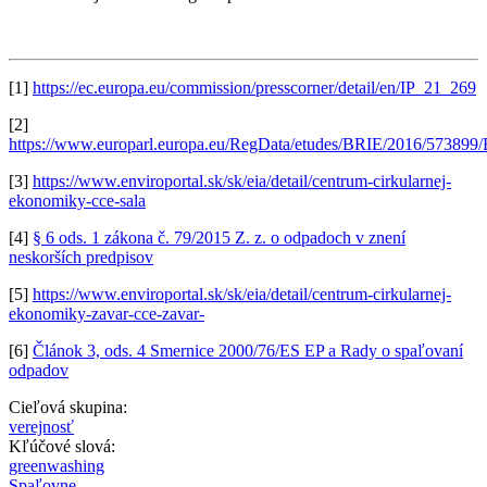
[1]
https://ec.europa.eu/commission/presscorner/detail/en/IP_21_269
[2]
https://www.europarl.europa.eu/RegData/etudes/BRIE/2016/57
[3]
https://www.enviroportal.sk/sk/eia/detail/centrum-cirkularnej-
ekonomiky-cce-sala
[4]
§ 6 ods. 1 zákona č. 79/2015 Z. z. o odpadoch v znení
neskorších predpisov
[5]
https://www.enviroportal.sk/sk/eia/detail/centrum-cirkularnej-
ekonomiky-zavar-cce-zavar-
[6]
Článok 3, ods. 4 Smernice 2000/76/ES EP a Rady o spaľovaní
odpadov
Cieľová skupina:
verejnosť
Kľúčové slová:
greenwashing
Spaľovne