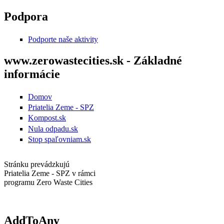
Skočiť na hlavný obsah
Podpora
Podporte naše aktivity
www.zerowastecities.sk - Základné
informácie
Domov
Priatelia Zeme - SPZ
Kompost.sk
Nula odpadu.sk
Stop spaľovniam.sk
Stránku prevádzkujú
Priatelia Zeme - SPZ v rámci
programu Zero Waste Cities
AddToAny