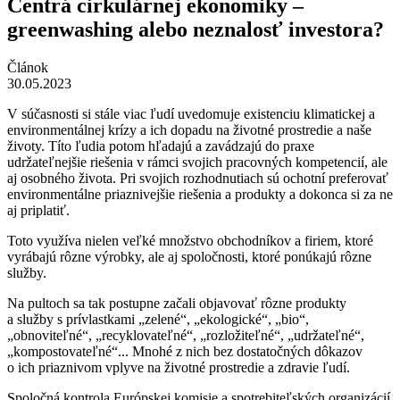
Centrá cirkulárnej ekonomiky –
greenwashing alebo neznalosť investora?
Článok
30.05.2023
V súčasnosti si stále viac ľudí uvedomuje existenciu klimatickej a
environmentálnej krízy a ich dopadu na životné prostredie a naše
životy. Títo ľudia potom hľadajú a zavádzajú do praxe
udržateľnejšie riešenia v rámci svojich pracovných kompetencií, ale
aj osobného života. Pri svojich rozhodnutiach sú ochotní preferovať
environmentálne priaznivejšie riešenia a produkty a dokonca si za ne
aj priplatiť.
Toto využíva nielen veľké množstvo obchodníkov a firiem, ktoré
vyrábajú rôzne výrobky, ale aj spoločnosti, ktoré ponúkajú rôzne
služby.
Na pultoch sa tak postupne začali objavovať rôzne produkty
a služby s prívlastkami „zelené“, „ekologické“, „bio“,
„obnoviteľné“, „recyklovateľné“, „rozložiteľné“, „udržateľné“,
„kompostovateľné“... Mnohé z nich bez dostatočných dôkazov
o ich priaznivom vplyve na životné prostredie a zdravie ľudí.
Spoločná kontrola Európskej komisie a spotrebiteľských organizácií