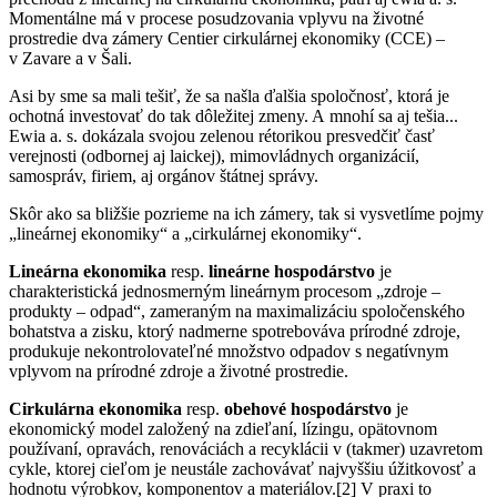
Momentálne má v procese posudzovania vplyvu na životné
prostredie dva zámery Centier cirkulárnej ekonomiky (CCE) –
v Zavare a v Šali.
Asi by sme sa mali tešiť, že sa našla ďalšia spoločnosť, ktorá je
ochotná investovať do tak dôležitej zmeny. A mnohí sa aj tešia...
Ewia a. s. dokázala svojou zelenou rétorikou presvedčiť časť
verejnosti (odbornej aj laickej), mimovládnych organizácií,
samospráv, firiem, aj orgánov štátnej správy.
Skôr ako sa bližšie pozrieme na ich zámery, tak si vysvetlíme pojmy
„lineárnej ekonomiky“ a „cirkulárnej ekonomiky“.
Lineárna ekonomika
resp.
lineárne hospodárstvo
je
charakteristická jednosmerným lineárnym procesom „zdroje –
produkty – odpad“, zameraným na maximalizáciu spoločenského
bohatstva a zisku, ktorý nadmerne spotrebováva prírodné zdroje,
produkuje nekontrolovateľné množstvo odpadov s negatívnym
vplyvom na prírodné zdroje a životné prostredie.
Cirkulárna ekonomika
resp.
obehové hospodárstvo
je
ekonomický model založený na zdieľaní, lízingu, opätovnom
používaní, opravách, renováciách a recyklácii v (takmer) uzavretom
cykle, ktorej cieľom je neustále zachovávať najvyššiu úžitkovosť a
hodnotu výrobkov, komponentov a materiálov.[2] V praxi to