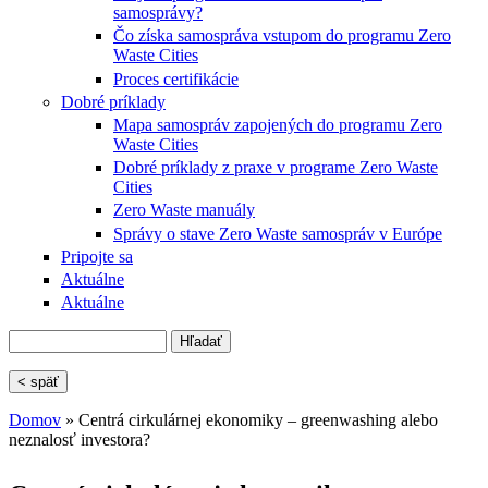
samosprávy?
Čo získa samospráva vstupom do programu Zero
Waste Cities
Proces certifikácie
Dobré príklady
Mapa samospráv zapojených do programu Zero
Waste Cities
Dobré príklady z praxe v programe Zero Waste
Cities
Zero Waste manuály
Správy o stave Zero Waste samospráv v Európe
Pripojte sa
Aktuálne
Aktuálne
Hľadať
Vyhľadávanie
< späť
Domov
» Centrá cirkulárnej ekonomiky – greenwashing alebo
neznalosť investora?
Nachádzate sa tu