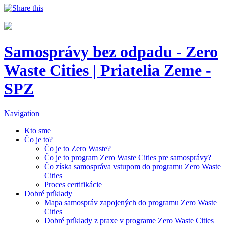
Samosprávy bez odpadu - Zero
Waste Cities | Priatelia Zeme -
SPZ
Navigation
Kto sme
Čo je to?
Čo je to Zero Waste?
Čo je to program Zero Waste Cities pre samosprávy?
Čo získa samospráva vstupom do programu Zero Waste
Cities
Proces certifikácie
Dobré príklady
Mapa samospráv zapojených do programu Zero Waste
Cities
Dobré príklady z praxe v programe Zero Waste Cities