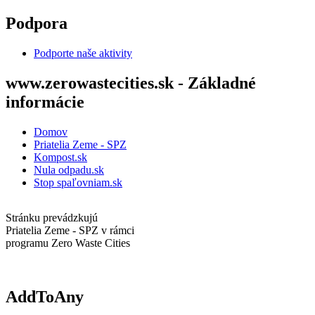
Skočiť na hlavný obsah
Podpora
Podporte naše aktivity
www.zerowastecities.sk - Základné
informácie
Domov
Priatelia Zeme - SPZ
Kompost.sk
Nula odpadu.sk
Stop spaľovniam.sk
Stránku prevádzkujú
Priatelia Zeme - SPZ v rámci
programu Zero Waste Cities
AddToAny