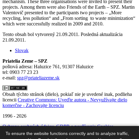
mechanism. These three organisations were invited to present their
projects. Among them were also Friends of the Earth – SPZ. Martin
Valentovič presented to the participants two projects – „More
recycling, less pollution“ and „From sorting to waste minimization“
which were successfully realized in 2009 and 2010.
Tento obsah bol vytvorený 21.09.2011. Posledná aktualizácia
21.09.2011.
Slovak
Priatelia Zeme – SPZ
poštová adresa: Haluzice 761, 91307 Haluzice
tel: 0903 77 23 23
e-mail:
spz@priateliazeme.sk
Obsah týchto stránok (dielo), pokiaľ nie je uvedené inak, podlieha
licencii
Creative Commons: Uveďte autora - Nevyužívajte dielo
komerčne - Zachovajte licenciu
1996 - 2026
Ochrana osobných údajov, GDPR a používanie Cookies
To ensure the website functions correctly and to analyze traffic,
#