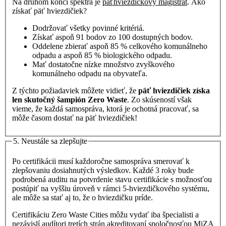
Na druhom konci spektra je
päťhviezdičkový magistrát
. Ako
získať päť hviezdičiek?
Dodržovať všetky povinné kritériá.
Získať aspoň 91 bodov zo 100 dostupných bodov.
Oddelene zbierať aspoň 85 % celkového komunálneho
odpadu a aspoň 85 % biologického odpadu.
Mať dostatočne nízke množstvo zvyškového
komunálneho odpadu na obyvateľa.
Z týchto požiadaviek môžete vidieť, že
päť hviezdičiek získa
len skutočný šampión Zero Waste
. Zo skúseností však
vieme, že každá samospráva, ktorá je ochotná pracovať, sa
môže časom dostať na päť hviezdičiek!
5. Neustále sa zlepšujte
Po certifikácii musí každoročne samospráva smerovať k
zlepšovaniu dosiahnutých výsledkov. Každé 3 roky bude
podrobená auditu na potvrdenie stavu certifikácie s možnosťou
postúpiť na vyššiu úroveň v rámci 5-hviezdičkového systému,
ale môže sa stať aj to, že o hviezdičku príde.
Certifikáciu Zero Waste Cities môžu vydať iba špecialisti a
nezávislí audítori tretích strán akreditovaní spoločnosťou MiZA