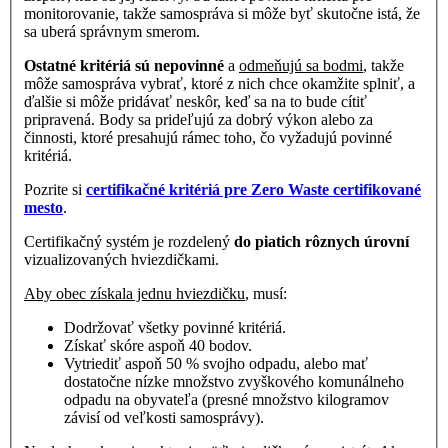
monitorovanie, takže samospráva si môže byť skutočne istá, že
sa uberá správnym smerom.
Ostatné kritériá sú nepovinné
a
odmeňujú sa bodmi
, takže
môže samospráva vybrať, ktoré z nich chce okamžite splniť, a
ďalšie si môže pridávať neskôr, keď sa na to bude cítiť
pripravená. Body sa prideľujú za dobrý výkon alebo za
činnosti, ktoré presahujú rámec toho, čo vyžadujú povinné
kritériá.
Pozrite si
certifikačné kritériá pre Zero Waste certifikované
mesto
.
Certifikačný systém je rozdelený
do piatich rôznych úrovní
vizualizovaných hviezdičkami.
Aby obec získala jednu hviezdičku
, musí:
Dodržovať všetky povinné kritériá.
Získať skóre aspoň 40 bodov.
Vytriediť aspoň 50 % svojho odpadu, alebo mať
dostatočne nízke množstvo zvyškového komunálneho
odpadu na obyvateľa (presné množstvo kilogramov
závisí od veľkosti samosprávy).