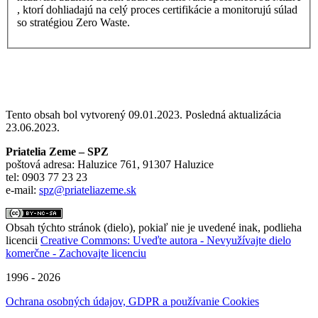
, ktorí dohliadajú na celý proces certifikácie a monitorujú súlad
so stratégiou Zero Waste.
Tento obsah bol vytvorený 09.01.2023. Posledná aktualizácia
23.06.2023.
Priatelia Zeme – SPZ
poštová adresa: Haluzice 761, 91307 Haluzice
tel: 0903 77 23 23
e-mail:
spz@priateliazeme.sk
Obsah týchto stránok (dielo), pokiaľ nie je uvedené inak, podlieha
licencii
Creative Commons: Uveďte autora - Nevyužívajte dielo
komerčne - Zachovajte licenciu
1996 - 2026
Ochrana osobných údajov, GDPR a používanie Cookies