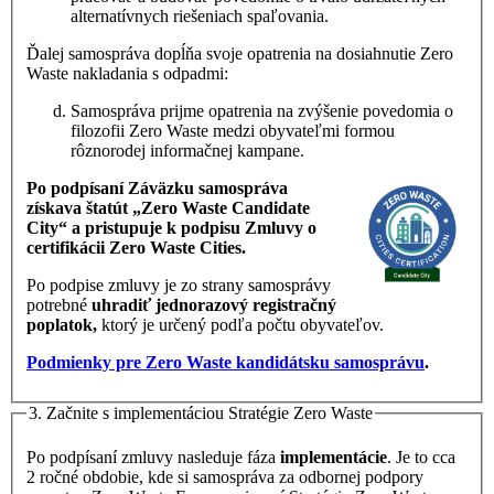
alternatívnych riešeniach spaľovania.
Ďalej samospráva dopĺňa svoje opatrenia na dosiahnutie Zero
Waste nakladania s odpadmi:
Samospráva prijme opatrenia na zvýšenie povedomia o
filozofii Zero Waste medzi obyvateľmi formou
rôznorodej informačnej kampane.
Po podpísaní Záväzku samospráva
získava štatút „Zero Waste Candidate
City“ a pristupuje k podpisu Zmluvy o
certifikácii Zero Waste Cities.
Po podpise zmluvy je zo strany samosprávy
potrebné
uhradiť jednorazový registračný
poplatok,
ktorý je určený podľa počtu obyvateľov.
Podmienky pre Zero Waste kandidátsku samosprávu
.
3. Začnite s implementáciou Stratégie Zero Waste
Po podpísaní zmluvy nasleduje fáza
implementácie
. Je to cca
2 ročné obdobie, kde si samospráva za odbornej podpory