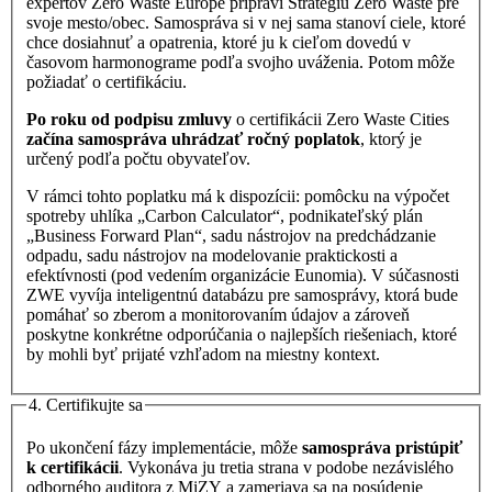
expertov Zero Waste Europe pripraví Stratégiu Zero Waste pre
svoje mesto/obec. Samospráva si v nej sama stanoví ciele, ktoré
chce dosiahnuť a opatrenia, ktoré ju k cieľom dovedú v
časovom harmonograme podľa svojho uváženia. Potom môže
požiadať o certifikáciu.
Po roku od podpisu zmluvy
o certifikácii Zero Waste Cities
začína samospráva uhrádzať ročný poplatok
, ktorý je
určený podľa počtu obyvateľov.
V rámci tohto poplatku má k dispozícii: pomôcku na výpočet
spotreby uhlíka „Carbon Calculator“, podnikateľský plán
„Business Forward Plan“, sadu nástrojov na predchádzanie
odpadu, sadu nástrojov na modelovanie praktickosti a
efektívnosti (pod vedením organizácie Eunomia). V súčasnosti
ZWE vyvíja inteligentnú databázu pre samosprávy, ktorá bude
pomáhať so zberom a monitorovaním údajov a zároveň
poskytne konkrétne odporúčania o najlepších riešeniach, ktoré
by mohli byť prijaté vzhľadom na miestny kontext.
4. Certifikujte sa
Po ukončení fázy implementácie, môže
samospráva pristúpiť
k certifikácii
. Vykonáva ju tretia strana v podobe nezávislého
odborného auditora z MiZY a zameriava sa na posúdenie