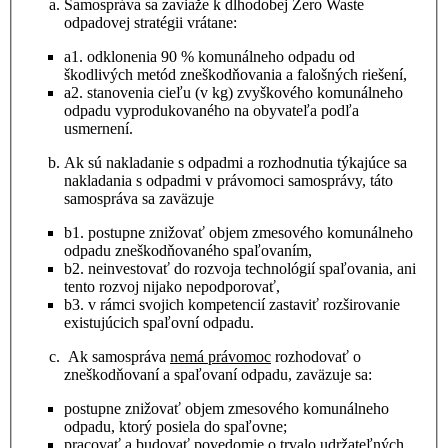
Samospráva sa zaviaže k dlhodobej Zero Waste
odpadovej stratégii vrátane:
a1. odklonenia 90 % komunálneho odpadu od
škodlivých metód zneškodňovania a falošných riešení,
a2. stanovenia cieľu (v kg) zvyškového komunálneho
odpadu vyprodukovaného na obyvateľa podľa
usmernení.
Ak sú nakladanie s odpadmi a rozhodnutia týkajúce sa
nakladania s odpadmi v právomoci samosprávy, táto
samospráva sa zaväzuje
b1. postupne znižovať objem zmesového komunálneho
odpadu zneškodňovaného spaľovaním,
b2. neinvestovať do rozvoja technológií spaľovania, ani
tento rozvoj nijako nepodporovať,
b3. v rámci svojich kompetencií zastaviť rozširovanie
existujúcich spaľovní odpadu.
Ak samospráva
nemá právomoc
rozhodovať o
zneškodňovaní a spaľovaní odpadu, zaväzuje sa:
postupne znižovať objem zmesového komunálneho
odpadu, ktorý posiela do spaľovne;
pracovať a budovať povedomie o trvalo udržateľných