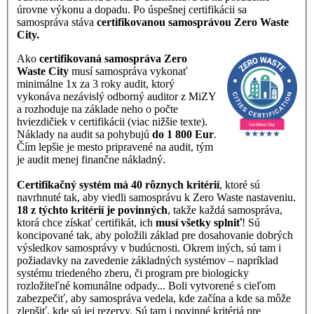
úrovne výkonu a dopadu. Po úspešnej certifikácii sa
samospráva stáva
certifikovanou samosprávou Zero Waste
City.
Ako
certifikovaná samospráva Zero
Waste City
musí samospráva vykonať
minimálne 1x za 3 roky audit, ktorý
vykonáva nezávislý odborný auditor z MiZY
a rozhoduje na základe neho o počte
hviezdičiek v certifikácii (viac nižšie texte).
Náklady na audit sa pohybujú
do 1 800 Eur
.
Čím lepšie je mesto pripravené na audit, tým
je audit menej finančne nákladný.
Certifikačný systém má 40 rôznych kritérií
, ktoré sú
navrhnuté tak, aby viedli samosprávu k Zero Waste nastaveniu.
18 z týchto kritérií je povinných
, takže každá samospráva,
ktorá chce získať certifikát, ich
musí všetky splniť
! Sú
koncipované tak, aby položili základ pre dosahovanie dobrých
výsledkov samosprávy v budúcnosti. Okrem iných, sú tam i
požiadavky na zavedenie základných systémov – napríklad
systému triedeného zberu, či program pre biologicky
rozložiteľné komunálne odpady... Boli vytvorené s cieľom
zabezpečiť, aby samospráva vedela, kde začína a kde sa môže
zlepšiť, kde sú jej rezervy. Sú tam i povinné kritériá pre